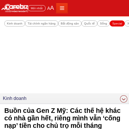
A
A
Đọc nhiều
Mới nhất
Kinh doanh
Tài chính ngân hàng
Bất động sản
Quốc tế
Sống
Special
X
Kinh doanh
Buồn của Gen Z Mỹ: Các thế hệ khác
có nhà gần hết, riêng mình vẫn ‘cống
nạp’ tiền cho chủ trọ mỗi tháng