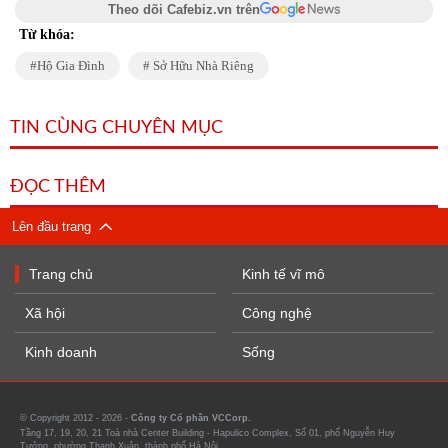
Theo dõi Cafebiz.vn trên
Từ khóa:
Hộ Gia Đình
Sở Hữu Nhà Riêng
TIN CÙNG CHUYÊN MỤC
ĐỌC THÊM
Lên đầu trang
Trang chủ
Kinh tế vĩ mô
Xã hội
Công nghệ
Kinh doanh
Sống
© Copyright 2012 - 2026 -
Công ty Cổ phần VCCorp.
Tầng 17, 19, 20, 21 Toà nhà Center Building - Hapulico Complex, Số 01, phố Nguyễn Huy
Tưởng, phường Thanh Xuân, thành phố Hà Nội