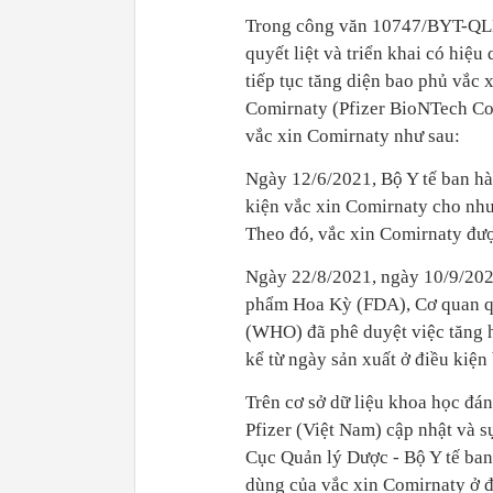
Trong công văn 10747/BYT-QLD n
quyết liệt và triển khai có hiệ
tiếp tục tăng diện bao phủ vắc 
Comirnaty (Pfizer BioNTech Cov
vắc xin Comirnaty như sau:
Ngày 12/6/2021, Bộ Y tế ban h
kiện vắc xin Comirnaty cho nh
Theo đó, vắc xin Comirnaty được
Ngày 22/8/2021, ngày 10/9/202
phẩm Hoa Kỳ (FDA), Cơ quan qu
(WHO) đã phê duyệt việc tăng h
kể từ ngày sản xuất ở điều kiệ
Trên cơ sở dữ liệu khoa học đá
Pfizer (Việt Nam) cập nhật và
Cục Quản lý Dược - Bộ Y tế ba
dùng của vắc xin Comirnaty ở đ