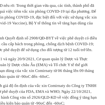
êu rõ: Trong thời gian vừa qua, các tỉnh, thành phố đã
u quả việc tiêm vắc xin phòng COVID-19 tại địa phương. Để
xin phòng COVID-19, đặc biệt đối với việc sử dụng vắc xin
id-19 Vaccine), Bộ Y tế thông tin về tăng hạn dùng của
ành Quyết định số 2908/QĐ-BYT về việc phê duyệt có điều
u cầu cấp bách trong phòng, chống dịch bệnh COVID-19;
 phê duyệt để sử dụng cho đối tượng từ 12 tuổi trở lên.
1 và ngày 20/9/2021, Cơ quan quản lý Dược và Thực
ản lý Dược châu Âu (EMA) và Tổ chức Y tế thế giới
ạn dùng của vắc xin Comirnaty từ 06 tháng lên 09 tháng
n bảo quản từ -90oC đến -60oC.
nh giá độ ổn định của vắc xin Comirnaty do Công ty TNHH
 sự phê duyệt của FDA, EMA và WHO; Ngày 22/10/2021,
n hành Công văn số 2926/QLD-KD về việc đồng ý tăng hạn
iều kiện bảo quản từ -90oC đến -60oC;