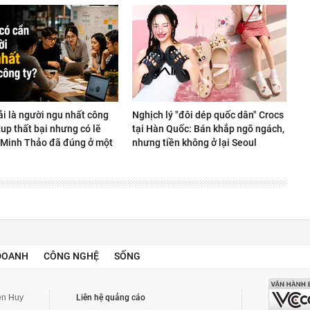
ải là người ngu nhất công
Nghịch lý "đôi dép quốc dân" Crocs
rtup thất bại nhưng có lẽ
tại Hàn Quốc: Bán khắp ngõ ngách,
Minh Thảo đã đúng ở một
nhưng tiền không ở lại Seoul
DOANH
CÔNG NGHỆ
SỐNG
yễn Huy
Liên hệ quảng cáo