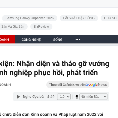
Samsung Galaxy Unpacked 2026
LÃI SUẤT DẬY SÓNG
CHỦ SHO
i Sản Và Gia Sản
BizReview
DOANH
CÔNG NGHỆ
SỐNG
kiện: Nhận diện và tháo gỡ vướng
nh nghiệp phục hồi, phát triển
 DOANH
Theo dõi Cafebiz.vn trên
4:49
Nghe đọc bài
ổ chức Diễn đàn Kinh doanh và Pháp luật năm 2022 với