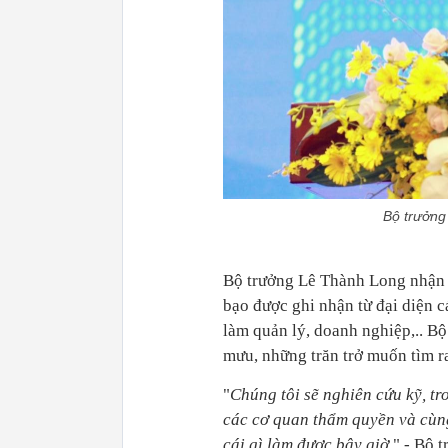
Bộ trưởng
Bộ trưởng Lê Thành Long nhận x
bạo được ghi nhận từ đại diện c
làm quản lý, doanh nghiệp,.. B
mưu, những trăn trở muốn tìm ra
"
Chúng tôi sẽ nghiên cứu kỹ, t
các cơ quan thẩm quyền và cùng
cái gì làm được bây giờ
" - Bộ 