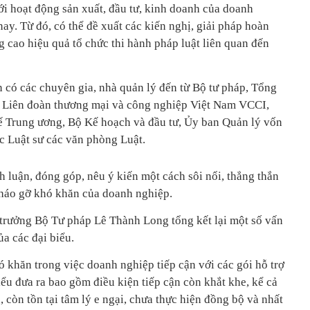
ới hoạt động sản xuất, đầu tư, kinh doanh của doanh
nay. Từ đó, có thể đề xuất các kiến nghị, giải pháp hoàn
g cao hiệu quả tổ chức thi hành pháp luật liên quan đến
n có các chuyên gia, nhà quản lý đến từ Bộ tư pháp, Tổng
 Liên đoàn thương mại và công nghiệp Việt Nam VCCI,
ế Trung ương, Bộ Kế hoạch và đầu tư, Ủy ban Quản lý vốn
ác Luật sư các văn phòng Luật.
nh luận, đóng góp, nêu ý kiến một cách sôi nổi, thẳng thắn
tháo gỡ khó khăn của doanh nghiệp.
ộ trưởng Bộ Tư pháp Lê Thành Long tổng kết lại một số vấn
a các đại biểu.
khăn trong việc doanh nghiệp tiếp cận với các gói hỗ trợ
iểu đưa ra bao gồm điều kiện tiếp cận còn khắt khe, kể cả
, còn tồn tại tâm lý e ngại, chưa thực hiện đồng bộ và nhất