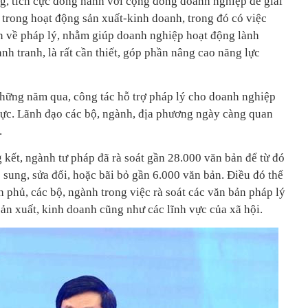
, tích cực đồng hành với cộng đồng doanh nghiệp để giải
trong hoạt động sản xuất-kinh doanh, trong đó có việc
ẽn về pháp lý, nhằm giúp doanh nghiệp hoạt động lành
nh tranh, là rất cần thiết, góp phần nâng cao năng lực
hững năm qua, công tác hỗ trợ pháp lý cho doanh nghiệp
 cực. Lãnh đạo các bộ, ngành, địa phương ngày càng quan
.
 kết, ngành tư pháp đã rà soát gần 28.000 văn bản để từ đó
sung, sửa đổi, hoặc bãi bỏ gần 6.000 văn bản. Điều đó thể
h phủ, các bộ, ngành trong việc rà soát các văn bản pháp lý
sản xuất, kinh doanh cũng như các lĩnh vực của xã hội.