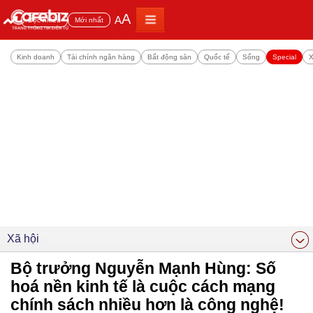
A
A
Đọc nhiều
Mới nhất
Kinh doanh
Tài chính ngân hàng
Bất động sản
Quốc tế
Sống
Special
X
Xã hội
Bộ trưởng Nguyễn Mạnh Hùng: Số
hoá nền kinh tế là cuộc cách mạng
chính sách nhiều hơn là công nghệ!