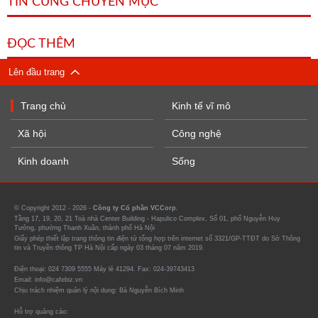
TIN CÙNG CHUYÊN MỤC
ĐỌC THÊM
Lên đầu trang
Trang chủ
Kinh tế vĩ mô
Xã hội
Công nghệ
Kinh doanh
Sống
© Copyright 2012 - 2026 -
Công ty Cổ phần VCCorp.
Tầng 17, 19, 20, 21 Toà nhà Center Building - Hapulico Complex, Số 01, phố Nguyễn Huy
Tưởng, phường Thanh Xuân, thành phố Hà Nội
Giấy phép thiết lập trang thông tin điện tử tổng hợp trên internet số 3321/GP-TTĐT do Sở Thông
tin và Truyền thông TP Hà Nội cấp ngày 03 tháng 07 năm 2019.
Điện thoại: 024 7309 5555 Máy lẻ 41294. Fax: 024-39743413
Email: info@cafebiz.vn
Chịu trách nhiệm quản lý nội dung: Bà Nguyễn Bích Minh
Hỗ trợ quảng cáo: