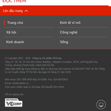
ĐỌC THÊM
Lên đầu trang
Trang chủ
Kinh tế vĩ mô
Xã hội
Công nghệ
Kinh doanh
Sống
© Copyright 2012 - 2026 -
Công ty Cổ phần VCCorp.
Tầng 17, 19, 20, 21 Toà nhà Center Building - Hapulico Complex, Số 01, phố Nguyễn Huy
Tưởng, phường Thanh Xuân, thành phố Hà Nội
Giấy phép thiết lập trang thông tin điện tử tổng hợp trên internet số 3321/GP-TTĐT do Sở Thông
tin và Truyền thông TP Hà Nội cấp ngày 03 tháng 07 năm 2019.
Điện thoại: 024 7309 5555 Máy lẻ 41294. Fax: 024-39743413
Email: info@cafebiz.vn
Chịu trách nhiệm quản lý nội dung: Bà Nguyễn Bích Minh
Hỗ trợ quảng cáo: