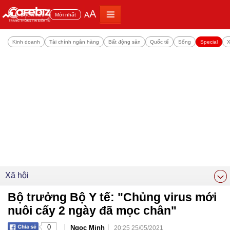
A
A
Đọc nhiều
Mới nhất
Kinh doanh
Tài chính ngân hàng
Bất động sản
Quốc tế
Sống
Special
X
Xã hội
Bộ trưởng Bộ Y tế: "Chủng virus mới
nuôi cấy 2 ngày đã mọc chân"
|
|
0
Ngọc Minh
20:25 25/05/2021