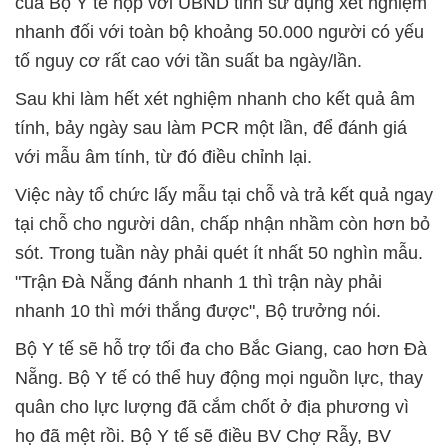
của Bộ Y tế họp với UBND tỉnh sử dụng xét nghiệm
nhanh đối với toàn bộ khoảng 50.000 người có yếu
tố nguy cơ rất cao với tần suất ba ngày/lần.
Sau khi làm hết xét nghiệm nhanh cho kết quả âm
tính, bảy ngày sau làm PCR một lần, để đánh giá
với mẫu âm tính, từ đó điều chỉnh lại.
Việc này tổ chức lấy mẫu tại chỗ và trả kết quả ngay
tại chỗ cho người dân, chấp nhận nhầm còn hơn bỏ
sót. Trong tuần này phải quét ít nhất 50 nghìn mẫu.
"Trận Đà Nẵng đánh nhanh 1 thì trận này phải
nhanh 10 thì mới thắng được", Bộ trưởng nói.
Bộ Y tế sẽ hỗ trợ tối đa cho Bắc Giang, cao hơn Đà
Nẵng. Bộ Y tế có thể huy động mọi nguồn lực, thay
quân cho lực lượng đã cắm chốt ở địa phương vì
họ đã mệt rồi. Bộ Y tế sẽ điều BV Chợ Rẫy, BV