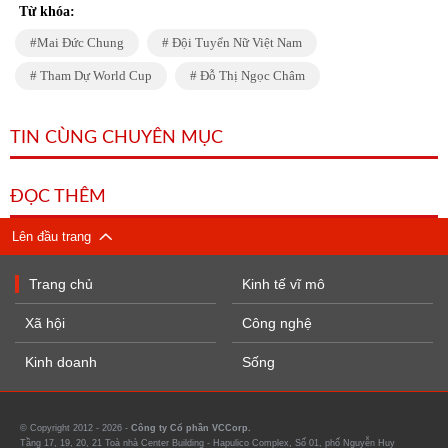
Từ khóa:
Mai Đức Chung
Đội Tuyển Nữ Việt Nam
Tham Dự World Cup
Đỗ Thị Ngọc Châm
TIN CÙNG CHUYÊN MỤC
ĐỌC THÊM
Lên đầu trang
Trang chủ
Kinh tế vĩ mô
Xã hội
Công nghệ
Kinh doanh
Sống
© Copyright 2012 - 2026 -
Công ty Cổ phần VCCorp.
Tầng 17, 19, 20, 21 Toà nhà Center Building - Hapulico Complex, Số 01, phố Nguyễn Huy