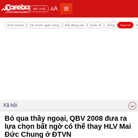
A
A
Đọc nhiều
Mới nhất
Kinh doanh
Tài chính ngân hàng
Bất động sản
Quốc tế
Sống
Special
X
Xã hội
Bỏ qua thầy ngoại, QBV 2008 đưa ra
lựa chọn bất ngờ có thể thay HLV Mai
Đức Chung ở ĐTVN