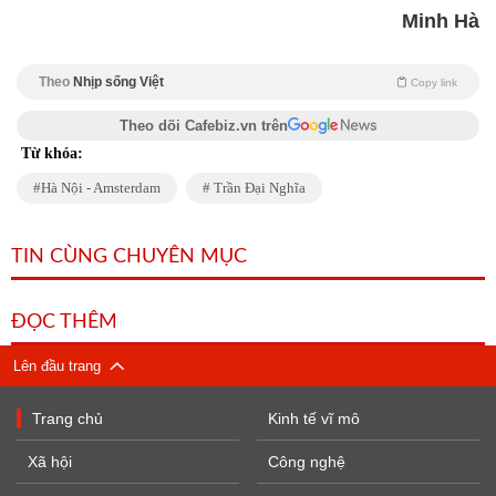
Minh Hà
Theo
Nhịp sống Việt
Copy link
Theo dõi Cafebiz.vn trên
Từ khóa:
Hà Nội - Amsterdam
Trần Đại Nghĩa
TIN CÙNG CHUYÊN MỤC
ĐỌC THÊM
Lên đầu trang
Trang chủ
Kinh tế vĩ mô
Xã hội
Công nghệ