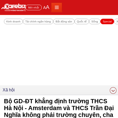
A
A
Đọc nhiều
Mới nhất
Kinh doanh
Tài chính ngân hàng
Bất động sản
Quốc tế
Sống
Special
X
Xã hội
Bộ GD-ĐT khẳng định trường THCS
Hà Nội - Amsterdam và THCS Trần Đại
Nghĩa không phải trường chuyên, cha