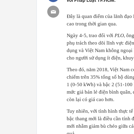
với Pháp Luật TP.HCM.
Đây là quan điểm của lãnh đạo 
cao trong thời gian qua.
Ngày 4-5, trao đổi với
PLO
, ôn
phụ trách theo dõi lĩnh vực điệ
dụng và Việt Nam không ngoại l
cho người sử dụng ít điện, khuy
Theo đó, năm 2018, Việt Nam c
chiếm trên 35% tổng số hộ dùng 
1 (0-50 kWh) và bậc 2 (51-100
mức giá bán lẻ điện bình quân, 
còn lại có giá cao hơn.
Tuy nhiên, với tình hình thực t
bậc thang mới là điều cần tính 
mới nhằm giảm bù chéo giữa các
quả.