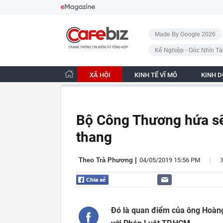
Bỏ qua điều hướng
CafeBiz - Trang chủ
Made By Google 2026
Kế Nghiệp - Góc Nhìn Tà
XÃ HỘI
KINH TẾ VĨ MÔ
KINH 
Bộ Công Thương hứa sẽ 
thang
|
Theo Trà Phương
|
04/05/2019 15:56 PM
Đó là quan điểm của ông Hoàng