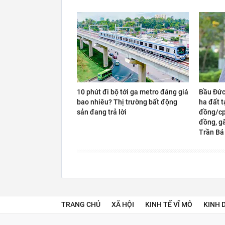
10 phút đi bộ tới ga metro đáng giá
Bầu Đức
bao nhiêu? Thị trường bất động
ha đất t
sản đang trả lời
đồng/cp,
đồng, gấ
Trần Bá
TRANG CHỦ
XÃ HỘI
KINH TẾ VĨ MÔ
KINH 