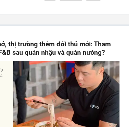
hở, thị trường thêm đối thủ mới: Tham
" F&B sau quán nhậu và quán nướng?
Tự
iá