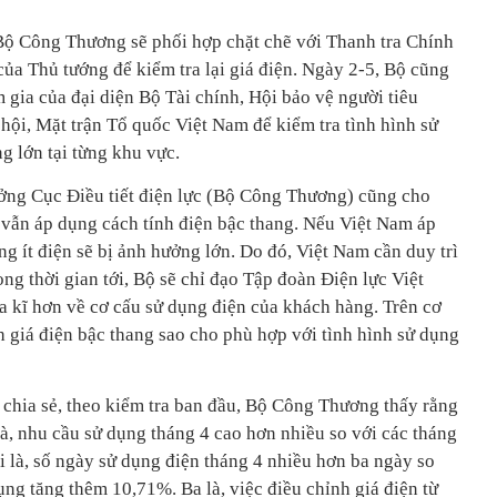
Bộ Công Thương sẽ phối hợp chặt chẽ với Thanh tra Chính
của Thủ tướng để kiểm tra lại giá điện. Ngày 2-5, Bộ cũng
m gia của đại diện Bộ Tài chính, Hội bảo vệ người tiêu
hội, Mặt trận Tổ quốc Việt Nam để kiểm tra tình hình sử
g lớn tại từng khu vực.
ng Cục Điều tiết điện lực (Bộ Công Thương) cũng cho
ới vẫn áp dụng cách tính điện bậc thang. Nếu Việt Nam áp
ng ít điện sẽ bị ảnh hưởng lớn. Do đó, Việt Nam cần duy trì
ong thời gian tới, Bộ sẽ chỉ đạo Tập đoàn Điện lực Việt
 kĩ hơn về cơ cấu sử dụng điện của khách hàng. Trên cơ
h giá điện bậc thang sao cho phù hợp với tình hình sử dụng
hia sẻ, theo kiểm tra ban đầu, Bộ Công Thương thấy rằng
 là, nhu cầu sử dụng tháng 4 cao hơn nhiều so với các tháng
ai là, số ngày sử dụng điện tháng 4 nhiều hơn ba ngày so
ụng tăng thêm 10,71%. Ba là, việc điều chỉnh giá điện từ