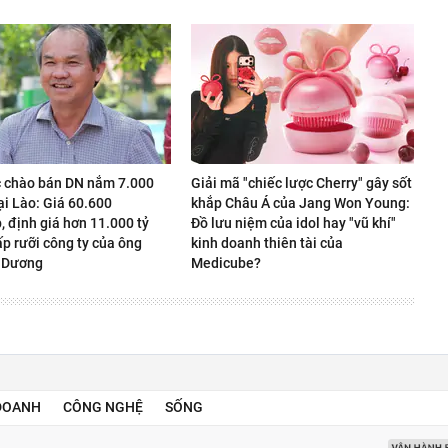
 chào bán DN nắm 7.000
Giải mã "chiếc lược Cherry" gây sốt
ại Lào: Giá 60.600
khắp Châu Á của Jang Won Young:
 định giá hơn 11.000 tỷ
Đồ lưu niệm của idol hay "vũ khí"
p rưỡi công ty của ông
kinh doanh thiên tài của
 Dương
Medicube?
DOANH
CÔNG NGHỆ
SỐNG