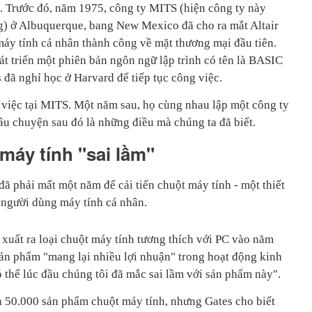
c. Trước đó, năm 1975, công ty MITS (hiện công ty này
ờng) ở Albuquerque, bang New Mexico đã cho ra mắt Altair
áy tính cá nhân thành công về mặt thương mại đầu tiên.
t triển một phiên bản ngôn ngữ lập trình có tên là BASIC
s đã nghỉ học ở Harvard để tiếp tục công việc.
 việc tại MITS. Một năm sau, họ cùng nhau lập một công ty
câu chuyện sau đó là những điều mà chúng ta đã biết.
áy tính "sai lầm"
đã phải mất một năm để cải tiến chuột máy tính - một thiết
i người dùng máy tính cá nhân.
 xuất ra loại chuột máy tính tương thích với PC vào năm
ản phẩm "mang lại nhiều lợi nhuận" trong hoạt động kinh
 thể lúc đầu chúng tôi đã mắc sai lầm với sản phẩm này".
n 50.000 sản phẩm chuột máy tính, nhưng Gates cho biết