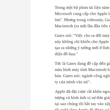
Trong một bộ phim tài liệu năm
Microsoft cung cấp cho Apple l
òm". Nhưng trong videonày, Gat
Macintosh (ra mắt lần đầu tiên
Gates nói: "Việc cho ra đời má
này không chỉ khiến cho Apple t
tạo ra những ý tưởng mới ở lĩnh
diện đồ họa."
Tức là Gates đang đề cập đến g
màn hình máy tính Macintosh hi
bản. Gates nói: ngành công ng
ty của mình vào nó".
Apple đã đặt cược rất khôn ngo
tượng và hình ảnh vị sự đơn giả
tại sao chúng tôi bắt tay vào 
tôi nghĩ rằng Apple đã đúng, và