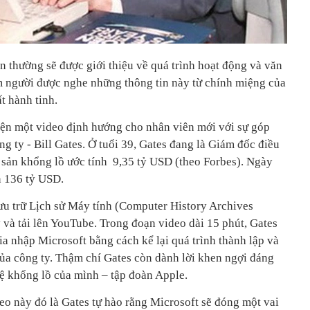
n thường sẽ được giới thiệu về quá trình hoạt động và văn
m người được nghe những thông tin này từ chính miệng của
t hành tinh.
ện một video định hướng cho nhân viên mới với sự góp
g ty - Bill Gates. Ở tuổi 39, Gates đang là Giám đốc điều
i sản khổng lồ ước tính 9,35 tỷ USD (theo Forbes). Ngày
n 136 tỷ USD.
u trữ Lịch sử Máy tính (Computer History Archives
 và tải lên YouTube. Trong đoạn video dài 15 phút, Gates
a nhập Microsoft bằng cách kể lại quá trình thành lập và
a công ty. Thậm chí Gates còn dành lời khen ngợi đáng
ệ khổng lồ của mình – tập đoàn Apple.
eo này đó là Gates tự hào rằng Microsoft sẽ đóng một vai