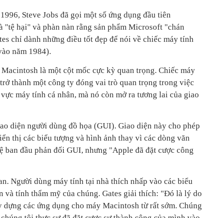
 1996, Steve Jobs đã gọi một số ứng dụng đầu tiên
à "tệ hại" và phàn nàn rằng sản phẩm Microsoft "chán
es chỉ dành những điều tốt đẹp để nói về chiếc máy tính
 vào năm 1984).
y Macintosh là một cột mốc cực kỳ quan trọng. Chiếc máy
rở thành một công ty đóng vai trò quan trọng trong việc
 vực máy tính cá nhân, mà nó còn mở ra tương lai của giao
iao diện người dùng đồ họa (GUI). Giao diện này cho phép
ển thị các biểu tượng và hình ảnh thay vì các dòng văn
hệ ban đầu phản đối GUI, nhưng "Apple đã đặt cược công
an. Người dùng máy tính tại nhà thích nhấp vào các biểu
n và tính thẩm mỹ của chúng. Gates giải thích: "Đó là lý do
xây dựng các ứng dụng cho máy Macintosh từ rất sớm. Chúng
 chúng tôi thực sự đã đặt cược sự thành công của mình vào