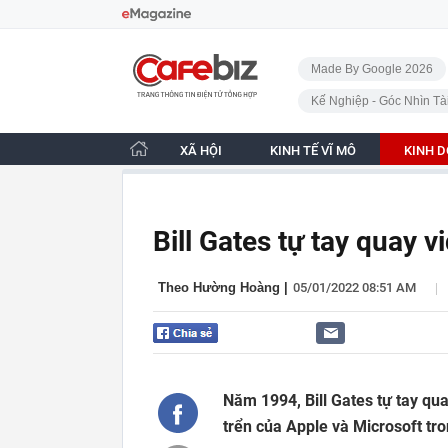
Bỏ qua điều hướng
CafeBiz - Trang chủ
Made By Google 2026
Kế Nghiệp - Góc Nhìn Tà
XÃ HỘI
KINH TẾ VĨ MÔ
KINH 
Bill Gates tự tay quay v
|
Theo Hường Hoàng
|
05/01/2022 08:51 AM
Năm 1994, Bill Gates tự tay qua
trển của Apple và Microsoft tro