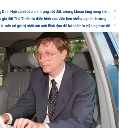
 cảnh báo tình trạng sốt đất, chứng khoán tăng nóng khi thảo luận về gói kích thích kinh tế
 giá đất Thủ Thiêm là điển hình của việc làm nhiễu loạn thị trường
có giá trị nhất mà một lãnh đạo để lại chính là việc họ trực tiếp bắt tay làm một điều gì đó