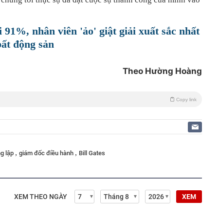
 91%, nhân viên 'ảo' giật giải xuất sắc nhất
ất động sản
Theo Hường Hoàng
Copy link
,
,
g lập
giám đốc điều hành
Bill Gates
XEM THEO NGÀY
XEM