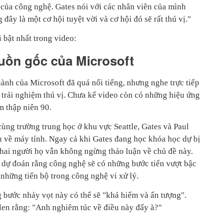
i của công nghệ. Gates nói với các nhân viên của mình
 đây là một cơ hội tuyệt vời và cơ hội đó sẽ rất thú vị."
i bật nhất trong video:
uồn gốc của Microsoft
ành của Microsoft đã quá nổi tiếng, nhưng nghe trực tiếp
t trải nghiệm thú vị. Chưa kể video còn có những hiệu ứng
 thập niên 90.
ng trường trung học ở khu vực Seattle, Gates và Paul
u về máy tính. Ngay cả khi Gates đang học khóa học dự bị
 hai người họ vẫn không ngừng thảo luận về chủ đề này.
ã dự đoán rằng công nghệ sẽ có những bước tiến vượt bậc
những tiến bộ trong công nghệ vi xử lý.
g bước nhảy vọt này có thể sẽ "khá hiếm và ấn tượng".
llen rằng: "Anh nghiêm túc về điều này đấy à?"