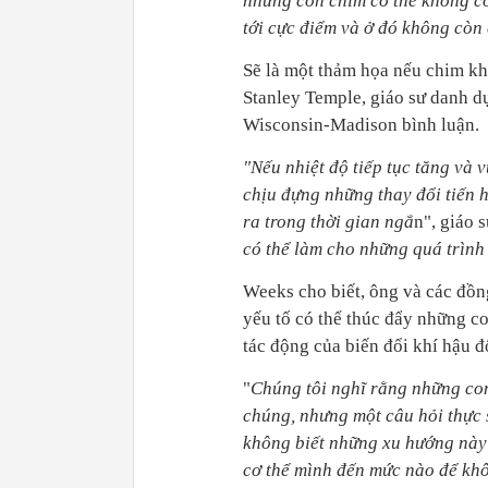
những con chim có thể không cò
tới cực điểm và ở đó không còn 
Sẽ là một thảm họa nếu chim kh
Stanley Temple, giáo sư danh dự
Wisconsin-Madison bình luận.
"Nếu nhiệt độ tiếp tục tăng và 
chịu đựng những thay đổi tiến h
ra trong thời gian ngắ
n", giáo 
có thể làm cho những quá trình 
Weeks cho biết, ông và các đồn
yếu tố có thể thúc đẩy những co
tác động của biến đổi khí hậu đ
"
Chúng tôi nghĩ rằng những con
chúng, nhưng một câu hỏi thực 
không biết những xu hướng này 
cơ thể mình đến mức nào để khô