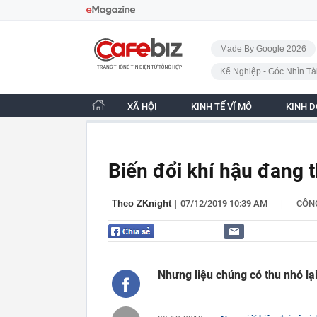
Bỏ qua điều hướng
CafeBiz - Trang chủ
Made By Google 2026
Kế Nghiệp - Góc Nhìn Tà
XÃ HỘI
KINH TẾ VĨ MÔ
KINH 
Biến đổi khí hậu đang 
|
Theo ZKnight
|
07/12/2019 10:39 AM
CÔN
Nhưng liệu chúng có thu nhỏ lạ