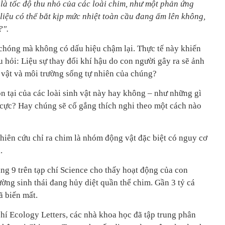
 là tốc độ thu nhỏ của các loài chim, như một phản ứng
, liệu có thể bắt kịp mức nhiệt toàn cầu đang ấm lên không,
?".
 chóng mà không có dấu hiệu chậm lại. Thực tế này khiến
u hỏi: Liệu sự thay đổi khí hậu do con người gây ra sẽ ảnh
 vật và môi trường sống tự nhiên của chúng?
ồn tại của các loài sinh vật này hay không – như những gì
c cực? Hay chúng sẽ cố gắng thích nghi theo một cách nào
hiên cứu chỉ ra chim là nhóm động vật đặc biệt có nguy cơ
.
ng 9 trên tạp chí Science cho thấy hoạt động của con
ờng sinh thái đang hủy diệt quần thể chim. Gần 3 tỷ cá
 biến mất.
hí Ecology Letters, các nhà khoa học đã tập trung phân