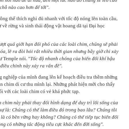
n nơi nào để đi nữa, đến một lúc nào đó chúng sẽ leo cao
chỗ nào cao hơn để tới".
ông thể thích nghi đủ nhanh với tốc độ nóng lên toàn cầu,
 về rừng và sinh thái động vật hoang dã tại Đại học
vượt quá giới hạn đối phó của các loài chim, chúng sẽ phải
óa, lẽ ra đòi hỏi rất nhiều thời gian nhưng bây giờ chỉ xảy
sư Temple nói. "
Tốc độ nhanh chóng của biến đổi khí hậu
điều chỉnh này xảy ra vấn đề".
g nghiệp của mình đang lên kế hoạch điều tra thêm những
n chim di cư thu mình lại. Những phát hiện mới cho thấy
ối với các loài chim có vẻ khá phức tạp.
 chim này phải thay đổi hình dạng để duy trì lối sống của
sự là: Chúng có thể làm điều đó trong bao lâu? Chúng tôi
là có bền vững hay không? Chúng có thể tiếp tục biến đổi
ng có những tác động tiêu cực khác đến đời sống".