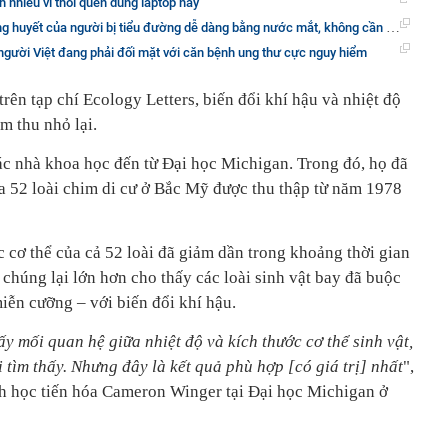
h nhiều vì thói quen dùng laptop này
t của người bị tiểu đường dễ dàng bằng nước mắt, không cần chích tay lấy máu như trước
người Việt đang phải đối mặt với căn bệnh ung thư cực nguy hiểm
ên tạp chí Ecology Letters, biến đổi khí hậu và nhiệt độ
m thu nhỏ lại.
c nhà khoa học đến từ Đại học Michigan. Trong đó, họ đã
a 52 loài chim di cư ở Bắc Mỹ được thu thập từ năm 1978
 cơ thể của cả 52 loài đã giảm dần trong khoảng thời gian
 chúng lại lớn hơn cho thấy các loài sinh vật bay đã buộc
miễn cưỡng – với biến đổi khí hậu.
y mối quan hệ giữa nhiệt độ và kích thước cơ thể sinh vật,
 tìm thấy. Nhưng đây là kết quả phù hợp [có giá trị] nhất
",
inh học tiến hóa Cameron Winger tại Đại học Michigan ở