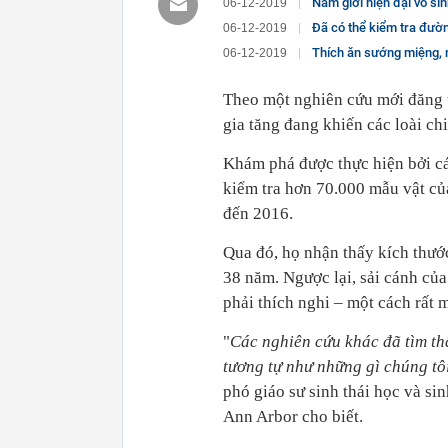
Nam giới hiện đại vô sin
06-12-2019
Đã có thể kiểm tra đường huyế
06-12-2019
Thích ăn sướng miệng, 
06-12-2019
Theo một nghiên cứu mới đăng tr
gia tăng đang khiến các loài chi
Khám phá được thực hiện bởi cá
kiểm tra hơn 70.000 mẫu vật củ
đến 2016.
Qua đó, họ nhận thấy kích thước
38 năm. Ngược lại, sải cánh của
phải thích nghi – một cách rất 
"
Các nghiên cứu khác đã tìm thấ
tương tự như những gì chúng tôi
phó giáo sư sinh thái học và s
Ann Arbor cho biết.