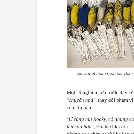
Sẽ là một thảm họa nếu chim k
Một số nghiên cứu trước đây cũ
"
chuyển nhà
", thay đổi phạm v
của khí hậu.
"
Ở vùng núi Rocky, có những c
lên cao hơn
", Hochachka nói. "