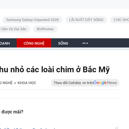
Samsung Galaxy Unpacked 2026
LÃI SUẤT DẬY SÓNG
CHỦ SHO
i Sản Và Gia Sản
BizReview
DOANH
CÔNG NGHỆ
SỐNG
thu nhỏ các loài chim ở Bắc Mỹ
G NGHỆ
»
KHOA HỌC
Theo dõi Cafebiz.vn trên
i được mãi?