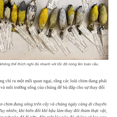
hông thể thích nghi đủ nhanh với tốc độ nóng lên toàn cầu.
ng chỉ ra một mối quan ngại, rằng các loài chim đang phải
i và môi trường sống của chúng để bù đắp cho sự thay đổi
on chim đang sống trên cây và chúng ngày càng di chuyển
Tuy nhiên, khi biến đổi khí hậu làm thay đổi thảm thực vật,