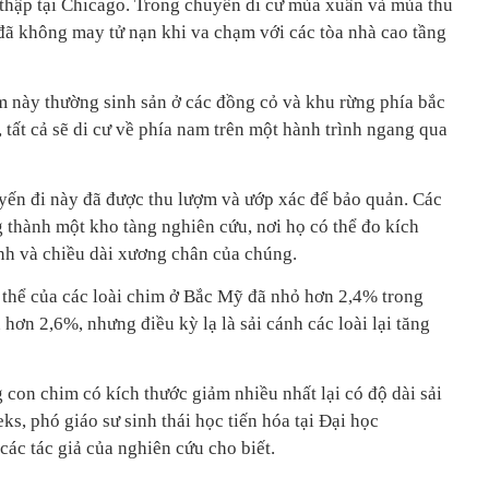
 thập tại Chicago. Trong chuyến di cư mùa xuân và mùa thu
ã không may tử nạn khi va chạm với các tòa nhà cao tầng
m này thường sinh sản ở các đồng cỏ và khu rừng phía bắc
tất cả sẽ di cư về phía nam trên một hành trình ngang qua
ến đi này đã được thu lượm và ướp xác để bảo quản. Các
 thành một kho tàng nghiên cứu, nơi họ có thể đo kích
ánh và chiều dài xương chân của chúng.
ơ thể của các loài chim ở Bắc Mỹ đã nhỏ hơn 2,4% trong
ơn 2,6%, nhưng điều kỳ lạ là sải cánh các loài lại tăng
con chim có kích thước giảm nhiều nhất lại có độ dài sải
s, phó giáo sư sinh thái học tiến hóa tại Đại học
các tác giả của nghiên cứu cho biết.