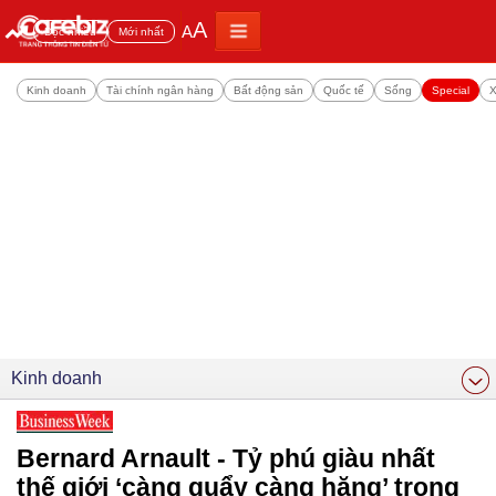
A
A
Đọc nhiều
Mới nhất
Kinh doanh
Tài chính ngân hàng
Bất động sản
Quốc tế
Sống
Special
X
Kinh doanh
Bernard Arnault - Tỷ phú giàu nhất
thế giới ‘càng quẩy càng hăng’ trong