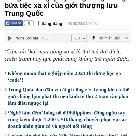
bữa tiệc xa xỉ của giới thượng lưu
Trung Quốc
|
|
0
Băng Băng
08:58 28/04/2023
Nghe đọc bài
7:33
‘Cảm xúc’ khi mua hàng xa xỉ là thứ mà đại dịch,
chiến tranh hay lạm phát cũng không thể ngăn được.
Không muốn thất nghiệp năm 2023 thì đừng học gõ
‘code’!
Trung Quốc đau đầu vì cái gì cũng rẻ: Trong khi cả thế
giới chống lạm phát thì nền kinh tế thứ 2 toàn cầu phải
làm điều ngược lại
‘Nghề làm đêm’ bùng nổ ở Philippines, động ngón tay
cũng kiếm được 1.200 USD/tháng, chuyên phục vụ các
doanh nhân giàu có và người nổi tiếng
1 nông sản chủ lực của Việt Nam thành hàng ‘hot’, thế