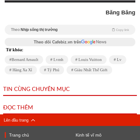
Băng Băng
Theo
Nhịp sống thị trường
Copy link
Theo dõi Cafebiz.vn trên
Từ khóa:
Bernard Arnault
Lvmh
Louis Vuitton
Lv
Hàng Xa Xỉ
Tỷ Phú
Giàu Nhất Thế Giới
TIN CÙNG CHUYÊN MỤC
ĐỌC THÊM
Lên đầu trang
Trang chủ
Kinh tế vĩ mô