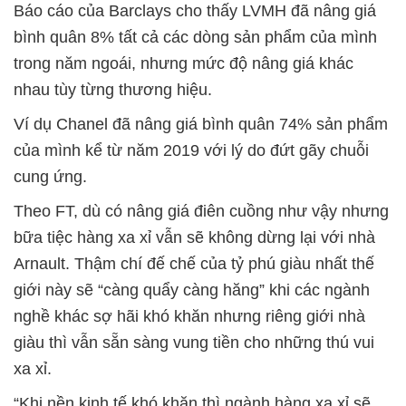
Báo cáo của Barclays cho thấy LVMH đã nâng giá
bình quân 8% tất cả các dòng sản phẩm của mình
trong năm ngoái, nhưng mức độ nâng giá khác
nhau tùy từng thương hiệu.
Ví dụ Chanel đã nâng giá bình quân 74% sản phẩm
của mình kể từ năm 2019 với lý do đứt gãy chuỗi
cung ứng.
Theo FT, dù có nâng giá điên cuồng như vậy nhưng
bữa tiệc hàng xa xỉ vẫn sẽ không dừng lại với nhà
Arnault. Thậm chí đế chế của tỷ phú giàu nhất thế
giới này sẽ “càng quẩy càng hăng” khi các ngành
nghề khác sợ hãi khó khăn nhưng riêng giới nhà
giàu thì vẫn sẵn sàng vung tiền cho những thú vui
xa xỉ.
“Khi nền kinh tế khó khăn thì ngành hàng xa xỉ sẽ