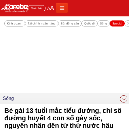
A
A
Đọc nhiều
Mới nhất
Kinh doanh
Tài chính ngân hàng
Bất động sản
Quốc tế
Sống
Special
X
Sống
Bé gái 13 tuổi mắc tiểu đường, chỉ số
đường huyết 4 con số gây sốc,
nguyên nhân đến từ thứ nước hầu