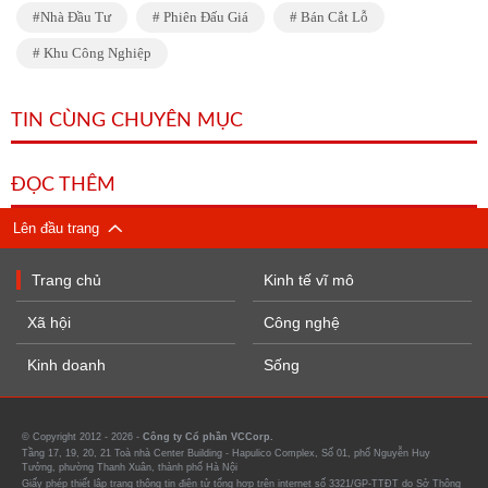
Nhà Đầu Tư
Phiên Đấu Giá
Bán Cắt Lỗ
Khu Công Nghiệp
TIN CÙNG CHUYÊN MỤC
ĐỌC THÊM
Lên đầu trang
Trang chủ
Kinh tế vĩ mô
Xã hội
Công nghệ
Kinh doanh
Sống
© Copyright 2012 - 2026 -
Công ty Cổ phần VCCorp.
Tầng 17, 19, 20, 21 Toà nhà Center Building - Hapulico Complex, Số 01, phố Nguyễn Huy
Tưởng, phường Thanh Xuân, thành phố Hà Nội
Giấy phép thiết lập trang thông tin điện tử tổng hợp trên internet số 3321/GP-TTĐT do Sở Thông