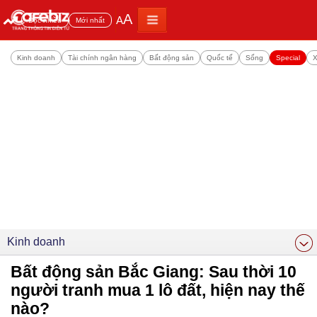
A
A
Đọc nhiều
Mới nhất
Kinh doanh
Tài chính ngân hàng
Bất động sản
Quốc tế
Sống
Special
X
Kinh doanh
Bất động sản Bắc Giang: Sau thời 10
người tranh mua 1 lô đất, hiện nay thế
nào?