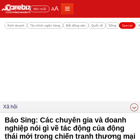
A
A
Đọc nhiều
Mới nhất
Kinh doanh
Tài chính ngân hàng
Bất động sản
Quốc tế
Sống
Special
X
Xã hội
Báo Sing: Các chuyên gia và doanh
nghiệp nói gì về tác động của động
thái mới trong chiến tranh thương mại