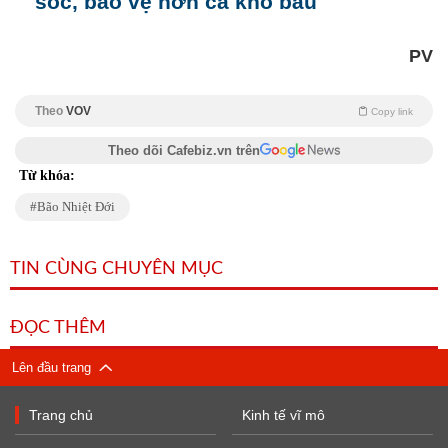
sóc, bảo vệ hơn cả kho báu
PV
Theo
VOV
Copy link
Theo dõi Cafebiz.vn trên
Từ khóa:
Bão Nhiệt Đới
TIN CÙNG CHUYÊN MỤC
ĐỌC THÊM
Lên đầu trang
Trang chủ
Kinh tế vĩ mô