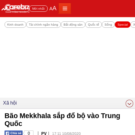
A
A
Đọc nhiều
Mới nhất
Kinh doanh
Tài chính ngân hàng
Bất động sản
Quốc tế
Sống
Special
X
Xã hội
Bão Mekkhala sắp đổ bộ vào Trung
Quốc
|
|
0
PV
17:11 10/08/2020