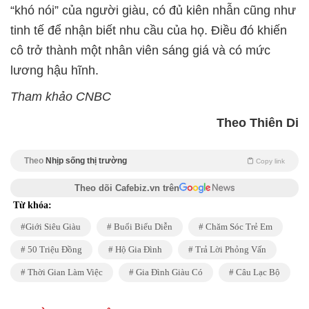
“khó nói” của người giàu, có đủ kiên nhẫn cũng như
tinh tế để nhận biết nhu cầu của họ. Điều đó khiến
cô trở thành một nhân viên sáng giá và có mức
lương hậu hĩnh.
Tham khảo CNBC
Theo Thiên Di
Theo
Nhịp sống thị trường
Copy link
Theo dõi Cafebiz.vn trên
Từ khóa:
Giới Siêu Giàu
Buổi Biểu Diễn
Chăm Sóc Trẻ Em
50 Triệu Đồng
Hộ Gia Đình
Trả Lời Phỏng Vấn
Thời Gian Làm Việc
Gia Đình Giàu Có
Câu Lạc Bộ