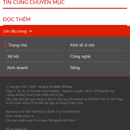
TIN CÙNG CHUYÊN MỤC
ĐỌC THÊM
Lên đầu trang
Trang chủ
Kinh tế vĩ mô
Xã hội
Công nghệ
Kinh doanh
Sống
© Copyright 2012 - 2026 -
Công ty Cổ phần VCCorp.
Tầng 17, 19, 20, 21 Toà nhà Center Building - Hapulico Complex, Số 01, phố Nguyễn Huy
Tưởng, phường Thanh Xuân, thành phố Hà Nội
Giấy phép thiết lập trang thông tin điện tử tổng hợp trên internet số 3321/GP-TTĐT do Sở Thông
tin và Truyền thông TP Hà Nội cấp ngày 03 tháng 07 năm 2019.
Điện thoại: 024 7309 5555 Máy lẻ 41294. Fax: 024-39743413
Email: info@cafebiz.vn
Chịu trách nhiệm quản lý nội dung: Bà Nguyễn Bích Minh
Hỗ trợ quảng cáo: