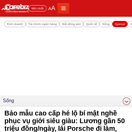
A
A
Đọc nhiều
Mới nhất
Kinh doanh
Tài chính ngân hàng
Bất động sản
Quốc tế
Sống
Special
X
Sống
Bảo mẫu cao cấp hé lộ bí mật nghề
phục vụ giới siêu giàu: Lương gần 50
triệu đồng/ngày, lái Porsche đi làm,