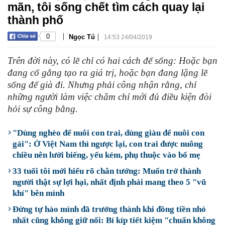
mãn, tôi sống chết tìm cách quay lại
thành phố
|
|
0
Ngọc Tú
14:53 24/04/2019
Trên đời này, có lẽ chỉ có hai cách để sống: Hoặc bạn
đang cố gắng tạo ra giá trị, hoặc bạn đang lặng lẽ
sống để già đi. Nhưng phải công nhận rằng, chỉ
những người làm việc chăm chỉ mới đủ điều kiện đòi
hỏi sự công bằng.
"Dùng nghèo để nuôi con trai, dùng giàu để nuôi con
gái": Ở Việt Nam thì ngược lại, con trai được nuông
chiều nên lười biếng, yếu kém, phụ thuộc vào bố mẹ
33 tuổi tôi mới hiểu rõ chân tướng: Muốn trở thành
người thật sự lợi hại, nhất định phải mang theo 5 "vũ
khí" bên mình
Đừng tự hào mình đã trưởng thành khi đồng tiền nhỏ
nhất cũng không giữ nổi: Bí kíp tiết kiệm "chuẩn không