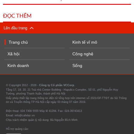
ĐỌC THÊM
Lên đầu trang
Trang chủ
Kinh tế vĩ mô
Xã hội
Công nghệ
Kinh doanh
Sống
© Copyright 2012 - 2026 -
Công ty Cổ phần VCCorp.
Tầng 17, 19, 20, 21 Toà nhà Center Building - Hapulico Complex, Số 01, phố Nguyễn Huy
Tưởng, phường Thanh Xuân, thành phố Hà Nội
Giấy phép thiết lập trang thông tin điện tử tổng hợp trên internet số 3321/GP-TTĐT do Sở Thông
tin và Truyền thông TP Hà Nội cấp ngày 03 tháng 07 năm 2019.
Điện thoại: 024 7309 5555 Máy lẻ 41294. Fax: 024-39743413
Email: info@cafebiz.vn
Chịu trách nhiệm quản lý nội dung: Bà Nguyễn Bích Minh
Hỗ trợ quảng cáo: