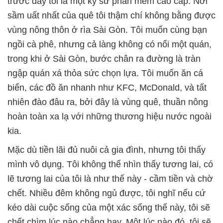
trước đây tôi là một kỹ sư phần mềm cao cấp. Nơi
sầm uất nhất của quê tôi thậm chí không bằng được
vùng nông thôn ở rìa Sài Gòn. Tôi muốn cùng bạn
ngồi cà phê, nhưng cả làng không có nổi một quán,
trong khi ở Sài Gòn, bước chân ra đường là tràn
ngập quán xá thỏa sức chọn lựa. Tôi muốn ăn cá
biển, các đồ ăn nhanh như KFC, McDonald, và tất
nhiên đào đâu ra, bởi đây là vùng quê, thuần nông
hoàn toàn xa lạ với những thương hiệu nước ngoài
kia.
Mặc dù tiền lãi đủ nuôi cả gia đình, nhưng tôi thấy
mình vô dụng. Tôi không thể nhìn thấy tương lai, có
lẽ tương lai của tôi là như thế này - cầm tiền và chờ
chết. Nhiều đêm không ngủ được, tôi nghĩ nếu cứ
kéo dài cuộc sống của một xác sống thế này, tôi sẽ
chết chìm lúc nào chẳng hay. Một lúc nào đó, tôi sẽ