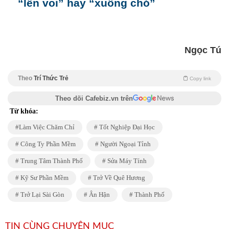
“lên voi” hay “xuống chó”
Ngọc Tú
Theo
Trí Thức Trẻ
Copy link
Theo dõi Cafebiz.vn trên
Từ khóa:
Làm Việc Chăm Chỉ
Tốt Nghiệp Đại Học
Công Ty Phần Mềm
Người Ngoại Tỉnh
Trung Tâm Thành Phố
Sửa Máy Tính
Kỹ Sư Phần Mềm
Trở Về Quê Hương
Trở Lại Sài Gòn
Ân Hận
Thành Phố
TIN CÙNG CHUYÊN MỤC