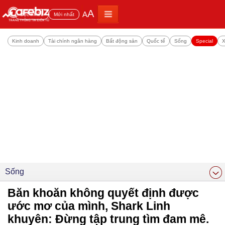
A
A
Đọc nhiều
Mới nhất
Kinh doanh
Tài chính ngân hàng
Bất động sản
Quốc tế
Sống
Special
X
Sống
Băn khoăn không quyết định được
ước mơ của mình, Shark Linh
khuyên: Đừng tập trung tìm đam mê.