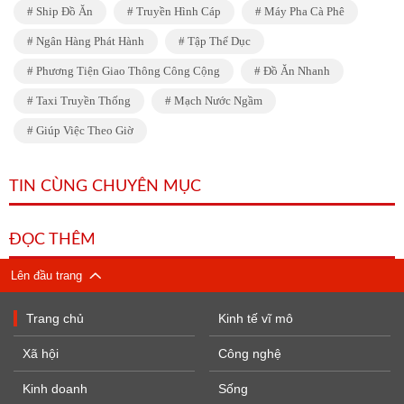
Ship Đồ Ăn
Truyền Hình Cáp
Máy Pha Cà Phê
Ngân Hàng Phát Hành
Tập Thể Dục
Phương Tiện Giao Thông Công Cộng
Đồ Ăn Nhanh
Taxi Truyền Thống
Mạch Nước Ngầm
Giúp Việc Theo Giờ
TIN CÙNG CHUYÊN MỤC
ĐỌC THÊM
Lên đầu trang
Trang chủ
Kinh tế vĩ mô
Xã hội
Công nghệ
Kinh doanh
Sống