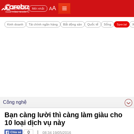
A
A
Đọc nhiều
Mới nhất
Kinh doanh
Tài chính ngân hàng
Bất động sản
Quốc tế
Sống
Special
X
Công nghệ
Bạn càng lười thì càng làm giàu cho
10 loại dịch vụ này
|
0
08:34 19/05/2016