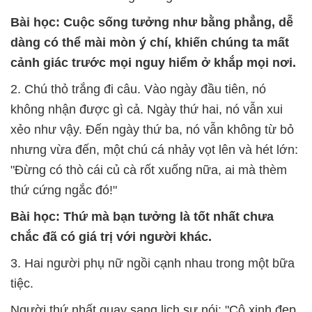
Bài học: Cuộc sống tưởng như bằng phẳng, dễ
dàng có thể mài mòn ý chí, khiến chúng ta mất
cảnh giác trước mọi nguy hiểm ở khắp mọi nơi.
2. Chú thỏ trắng đi câu. Vào ngày đầu tiên, nó
không nhận được gì cả. Ngày thứ hai, nó vẫn xui
xẻo như vậy. Đến ngày thứ ba, nó vẫn không từ bỏ
nhưng vừa đến, một chú cá nhảy vọt lên và hét lớn:
"Đừng có thò cái củ cà rốt xuống nữa, ai mà thèm
thứ cứng ngắc đó!"
Bài học: Thứ mà bạn tưởng là tốt nhất chưa
chắc đã có giá trị với người khác.
3. Hai người phụ nữ ngồi cạnh nhau trong một bữa
tiệc.
Người thứ nhất quay sang lịch sự nói: "Cô xinh đẹp