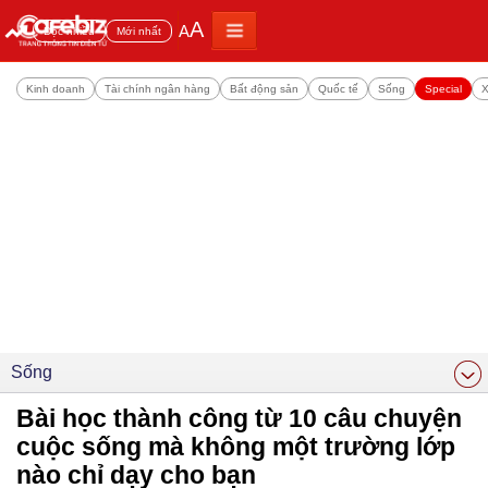
A
A
Đọc nhiều
Mới nhất
Kinh doanh
Tài chính ngân hàng
Bất động sản
Quốc tế
Sống
Special
X
Sống
Bài học thành công từ 10 câu chuyện
cuộc sống mà không một trường lớp
nào chỉ dạy cho bạn