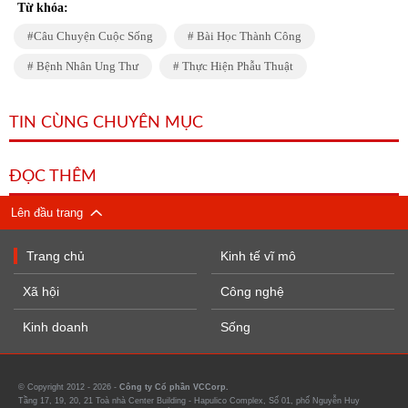
Từ khóa:
Câu Chuyện Cuộc Sống
Bài Học Thành Công
Bệnh Nhân Ung Thư
Thực Hiện Phẫu Thuật
TIN CÙNG CHUYÊN MỤC
ĐỌC THÊM
Lên đầu trang
Trang chủ
Kinh tế vĩ mô
Xã hội
Công nghệ
Kinh doanh
Sống
© Copyright 2012 - 2026 -
Công ty Cổ phần VCCorp.
Tầng 17, 19, 20, 21 Toà nhà Center Building - Hapulico Complex, Số 01, phố Nguyễn Huy