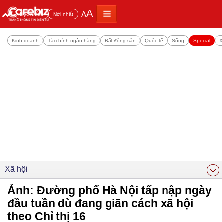
A
A
Đọc nhiều
Mới nhất
Kinh doanh
Tài chính ngân hàng
Bất động sản
Quốc tế
Sống
Special
X
Xã hội
Ảnh: Đường phố Hà Nội tấp nập ngày
đầu tuần dù đang giãn cách xã hội
theo Chỉ thị 16