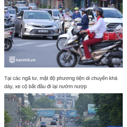
Tại các ngã tư, mật độ phương tiện di chuyển khá
dày, xe cộ bắt đầu đi lại nườm nượp