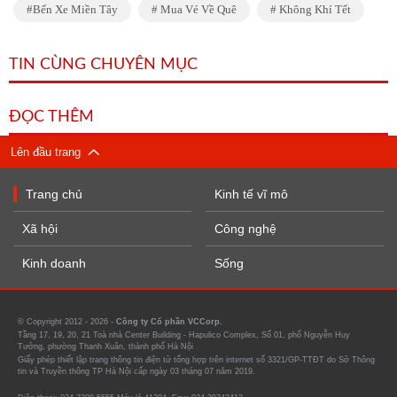
Bến Xe Miền Tây
Mua Vé Về Quê
Không Khí Tết
TIN CÙNG CHUYÊN MỤC
ĐỌC THÊM
Lên đầu trang
Trang chủ
Kinh tế vĩ mô
Xã hội
Công nghệ
Kinh doanh
Sống
© Copyright 2012 - 2026 -
Công ty Cổ phần VCCorp.
Tầng 17, 19, 20, 21 Toà nhà Center Building - Hapulico Complex, Số 01, phố Nguyễn Huy
Tưởng, phường Thanh Xuân, thành phố Hà Nội
Giấy phép thiết lập trang thông tin điện tử tổng hợp trên internet số 3321/GP-TTĐT do Sở Thông
tin và Truyền thông TP Hà Nội cấp ngày 03 tháng 07 năm 2019.