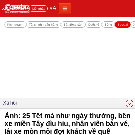
A
A
Đọc nhiều
Mới nhất
Kinh doanh
Tài chính ngân hàng
Bất động sản
Quốc tế
Sống
Special
X
Xã hội
Ảnh: 25 Tết mà như ngày thường, bến
xe miền Tây đìu hiu, nhân viên bán vé,
lái xe mòn mỏi đợi khách về quê