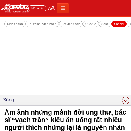
A
A
Đọc nhiều
Mới nhất
Kinh doanh
Tài chính ngân hàng
Bất động sản
Quốc tế
Sống
Special
X
Sống
Ám ảnh những mảnh đời ung thư, bác
sĩ “vạch trần” kiểu ăn uống rất nhiều
người thích những lại là nguyên nhân