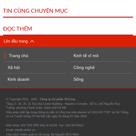
TIN CÙNG CHUYÊN MỤC
ĐỌC THÊM
Lên đầu trang
Trang chủ
Kinh tế vĩ mô
Xã hội
Công nghệ
Kinh doanh
Sống
© Copyright 2012 - 2026 -
Công ty Cổ phần VCCorp.
Tầng 17, 19, 20, 21 Toà nhà Center Building - Hapulico Complex, Số 01, phố Nguyễn Huy
Tưởng, phường Thanh Xuân, thành phố Hà Nội
Giấy phép thiết lập trang thông tin điện tử tổng hợp trên internet số 3321/GP-TTĐT do Sở Thông
tin và Truyền thông TP Hà Nội cấp ngày 03 tháng 07 năm 2019.
Điện thoại: 024 7309 5555 Máy lẻ 41294. Fax: 024-39743413
Email: info@cafebiz.vn
Chịu trách nhiệm quản lý nội dung: Bà Nguyễn Bích Minh