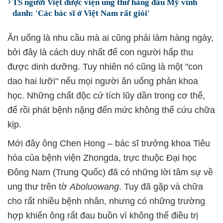
TS người Việt được viện ung thư hàng đầu Mỹ vinh
danh: 'Các bác sĩ ở Việt Nam rất giỏi'
Ăn uống là nhu cầu mà ai cũng phải làm hàng ngày,
bởi đây là cách duy nhất để con người hấp thu
được dinh dưỡng. Tuy nhiên nó cũng là một "con
dao hai lưỡi" nếu mọi người ăn uống phản khoa
học. Những chất độc cứ tích lũy dần trong cơ thể,
để rồi phát bệnh nặng đến mức không thể cứu chữa
kịp.
Mới đây ông Chen Hong – bác sĩ trưởng khoa Tiêu
hóa của bệnh viện Zhongda, trực thuộc Đại học
Đông Nam (Trung Quốc) đã có những lời tâm sự về
ung thư trên tờ
Aboluowang
. Tuy đã gặp và chữa
cho rất nhiều bệnh nhân, nhưng có những trường
hợp khiến ông rất đau buồn vì không thể điều trị