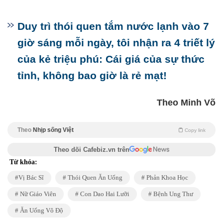
Duy trì thói quen tắm nước lạnh vào 7
giờ sáng mỗi ngày, tôi nhận ra 4 triết lý
của kẻ triệu phú: Cái giá của sự thức
tỉnh, không bao giờ là rẻ mạt!
Theo Minh Võ
Theo
Nhịp sống Việt
Copy link
Theo dõi Cafebiz.vn trên
Từ khóa:
Vị Bác Sĩ
Thói Quen Ăn Uống
Phản Khoa Học
Nữ Giáo Viên
Con Dao Hai Lưỡi
Bệnh Ung Thư
Ăn Uống Vô Độ