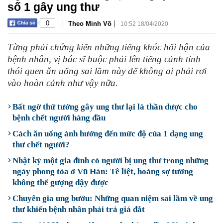
số 1 gây ung thư
|
|
0
Theo Minh Võ
10:52 18/04/2020
Từng phải chứng kiến những tiếng khóc hối hận của
bệnh nhân, vị bác sĩ buộc phải lên tiếng cảnh tỉnh
thói quen ăn uống sai lầm này để không ai phải rơi
vào hoàn cảnh như vậy nữa.
Bất ngờ thứ tưởng gây ung thư lại là thần dược cho
bệnh chết người hàng đầu
Cách ăn uống ảnh hưởng đến mức độ của 1 dạng ung
thư chết người?
Nhật ký một gia đình có người bị ung thư trong những
ngày phong tỏa ở Vũ Hán: Tê liệt, hoảng sợ tưởng
không thể gượng dậy được
Chuyên gia ung bướu: Những quan niệm sai lầm về ung
thư khiến bệnh nhân phải trả giá đắt