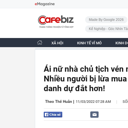
Bỏ qua điều hướng
CafeBiz - Trang chủ
Made By Google 2026
Kế Nghiệp - Góc Nhìn Tà
XÃ HỘI
KINH TẾ VĨ MÔ
KINH 
Ái nữ nhà chủ tịch vén
Nhiều người bị lừa mua 
danh dự đắt hơn!
|
Theo Thế Huân
|
11/03/2022 07:28 AM
SỐ