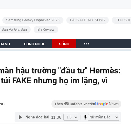
Samsung Galaxy Unpacked 2026
LÃI SUẤT DẬY SÓNG
CHỦ SHO
i Sản Và Gia Sản
BizReview
DOANH
CÔNG NGHỆ
SỐNG
 màn hậu trường "đầu tư" Hermès:
túi FAKE nhưng họ im lặng, vì
NG
Theo dõi Cafebiz.vn trên
11:06
Nghe đọc bài