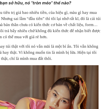
 bạn sở hữu, nó “tròn méo” thế nào?
u tiên trị giá bao nhiêu tiền, của hiệu gì, màu gì hay mua
 Nhưng sai lầm “đầu tiên” thì tôi lại nhớ rất kĩ, đó là cái túi
mà bản thân chưa có kiến thức cơ bản về chất liệu, form…
ôi trả bấy nhiêu chứ không đủ kiến thức để nhận biết được
ân có thể mua với giá rẻ hơn.
hay túi thật với tôi nó vẫn mãi là một bí ẩn. Tôi vẫn không
 hay thật. Vì không muốn tin là mình bị lừa. Hiện tại tôi
 thật, chỉ là mình mua đắt thôi.