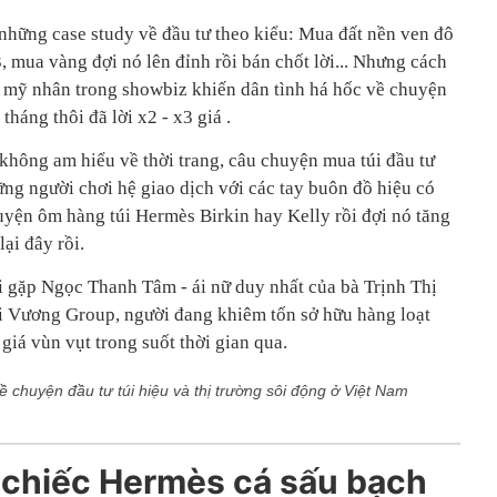
 những case study về đầu tư theo kiểu: Mua đất nền ven đô
3, mua vàng đợi nó lên đỉnh rồi bán chốt lời... Nhưng cách
 mỹ nhân trong showbiz khiến dân tình há hốc về chuyện
tháng thôi đã lời x2 - x3 giá .
 không am hiểu về thời trang, câu chuyện mua túi đầu tư
ững người chơi hệ giao dịch với các tay buôn đồ hiệu có
uyện ôm hàng túi Hermès Birkin hay Kelly rồi đợi nó tăng
lại đây rồi.
i gặp Ngọc Thanh Tâm - ái nữ duy nhất của bà Trịnh Thị
 Vương Group, người đang khiêm tốn sở hữu hàng loạt
giá vùn vụt trong suốt thời gian qua.
 chuyện đầu tư túi hiệu và thị trường sôi động ở Việt Nam
chiếc Hermès cá sấu bạch