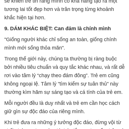
sẽ khiến trẻ tin rằng mình có khả năng tạo ra một
tương lai tốt đẹp hơn và trân trọng từng khoảnh
khắc hiện tại hơn.
9. DÁM KHÁC BIỆT: Can đảm là chính mình
"Giống người khác chỉ sống an toàn, giống chính
mình mới sống thỏa mãn".
Trong thế giới này, chúng ta thường bị ràng buộc
bởi nhiều tiêu chuẩn và quy tắc khác nhau, và rất dễ
rơi vào tâm lý “chạy theo đám đông”. Trẻ em cũng
không ngoại lệ. Tâm lý "tìm kiếm sự tuân thủ" này
thường kìm hãm sự sáng tạo và cá tính của trẻ em.
Mỗi người đều là duy nhất và trẻ em cần học cách
giữ gìn sự độc đáo của riêng mình.
Khi trẻ đưa ra những ý tưởng độc đáo, đừng vội từ