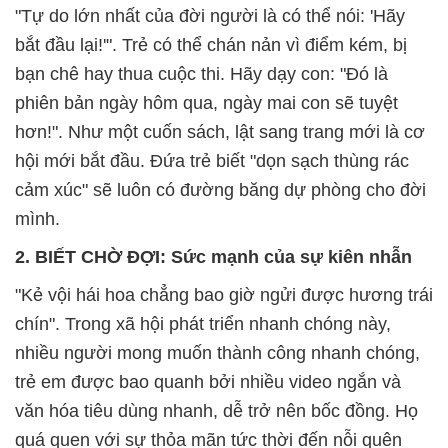
"Tự do lớn nhất của đời người là có thể nói: 'Hãy
bắt đầu lại!'". Trẻ có thể chán nản vì điểm kém, bị
bạn chê hay thua cuộc thi. Hãy dạy con: "Đó là
phiên bản ngày hôm qua, ngày mai con sẽ tuyệt
hơn!". Như một cuốn sách, lật sang trang mới là cơ
hội mới bắt đầu. Đứa trẻ biết "dọn sạch thùng rác
cảm xúc" sẽ luôn có đường băng dự phòng cho đời
mình.
2. BIẾT CHỜ ĐỢI: Sức mạnh của sự kiên nhẫn
"Kẻ vội hái hoa chẳng bao giờ ngửi được hương trái
chín". Trong xã hội phát triển nhanh chóng này,
nhiều người mong muốn thành công nhanh chóng,
trẻ em được bao quanh bởi nhiều video ngắn và
văn hóa tiêu dùng nhanh, dễ trở nên bốc đồng. Họ
quá quen với sự thỏa mãn tức thời đến nỗi quên