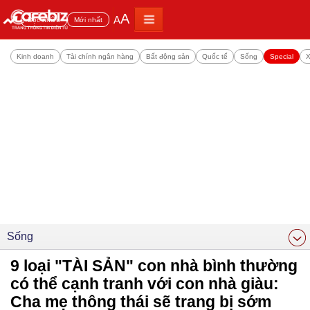
A
A
Đọc nhiều
Mới nhất
Kinh doanh
Tài chính ngân hàng
Bất động sản
Quốc tế
Sống
Special
X
Sống
9 loại "TÀI SẢN" con nhà bình thường
có thể cạnh tranh với con nhà giàu:
Cha mẹ thông thái sẽ trang bị sớm