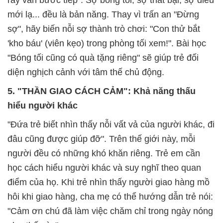
rẩy vẫn bước tiếp". Sợ bóng tối, sợ thất bại, sợ điều
mới lạ... đều là bản năng. Thay vì trấn an "Đừng
sợ", hãy biến nỗi sợ thành trò chơi: "Con thử bắt
'kho báu' (viên kẹo) trong phòng tối xem!". Bài học
"Bóng tối cũng có quà tặng riêng" sẽ giúp trẻ đối
diện nghịch cảnh với tâm thế chủ động.
5. "THẦN GIAO CÁCH CẢM": Khả năng thấu
hiểu người khác
"Đứa trẻ biết nhìn thấy nỗi vất vả của người khác, đi
đâu cũng được giúp đỡ". Trên thế giới này, mỗi
người đều có những khó khăn riêng. Trẻ em cần
học cách hiểu người khác và suy nghĩ theo quan
điểm của họ. Khi trẻ nhìn thấy người giao hàng mồ
hôi khi giao hàng, cha mẹ có thể hướng dẫn trẻ nói:
"Cảm ơn chú đã làm việc chăm chỉ trong ngày nóng