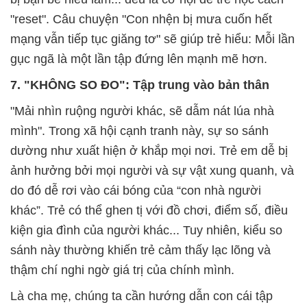
"reset". Câu chuyện "Con nhện bị mưa cuốn hết
mạng vẫn tiếp tục giăng tơ" sẽ giúp trẻ hiểu: Mỗi lần
gục ngã là một lần tập đứng lên mạnh mẽ hơn.
7. "KHÔNG SO ĐO": Tập trung vào bản thân
"Mải nhìn ruộng người khác, sẽ dẫm nát lúa nhà
mình". Trong xã hội cạnh tranh này, sự so sánh
dường như xuất hiện ở khắp mọi nơi. Trẻ em dễ bị
ảnh hưởng bởi mọi người và sự vật xung quanh, và
do đó dễ rơi vào cái bóng của “con nhà người
khác”. Trẻ có thể ghen tị với đồ chơi, điểm số, điều
kiện gia đình của người khác... Tuy nhiên, kiểu so
sánh này thường khiến trẻ cảm thấy lạc lõng và
thậm chí nghi ngờ giá trị của chính mình.
Là cha mẹ, chúng ta cần hướng dẫn con cái tập