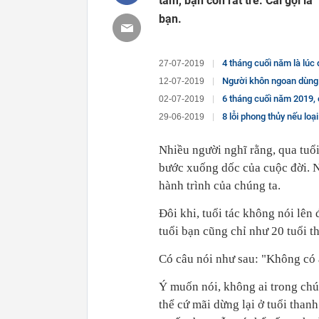
tâm, bạn còn rất trẻ. Cái gọi l
bạn.
4 tháng cuối năm là lúc
27-07-2019
Người khôn ngoan dùng trí tuệ
12-07-2019
6 tháng cuối năm 2019, c
02-07-2019
8 lỗi phong thủy nếu loạ
29-06-2019
Nhiều người nghĩ rằng, qua tuổi
bước xuống dốc của cuộc đời. Nh
hành trình của chúng ta.
Đôi khi, tuổi tác không nói lên 
tuổi bạn cũng chỉ như 20 tuổi th
Có câu nói như sau: "Không có a
Ý muốn nói, không ai trong chún
thể cứ mãi dừng lại ở tuổi thanh