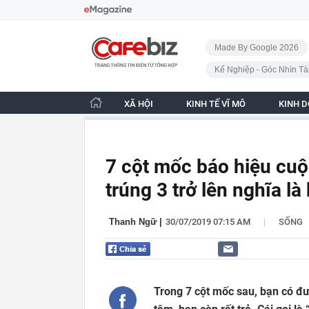
Bỏ qua điều hướng
CafeBiz - Trang chủ
Made By Google 2026
Kế Nghiệp - Góc Nhìn Tà
XÃ HỘI
KINH TẾ VĨ MÔ
KINH 
7 cột mốc báo hiệu cuộ
trúng 3 trở lên nghĩa là
|
Thanh Ngữ
|
30/07/2019 07:15 AM
SỐNG
Trong 7 cột mốc sau, bạn có đư