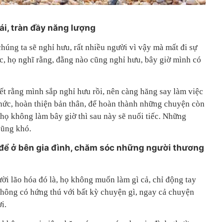
ái, tràn đầy năng lượng
chúng ta sẽ nghỉ hưu, rất nhiều người vì vậy mà mất đi sự
ệc, họ nghĩ rằng, đằng nào cũng nghỉ hưu, bây giờ mình có
t rằng mình sắp nghỉ hưu rồi, nên càng hăng say làm việc
 thức, hoàn thiện bản thân, để hoàn thành những chuyện còn
ọ không làm bây giờ thì sau này sẽ nuối tiếc. Những
cũng khó.
c để ở bên gia đình, chăm sóc những người thương
ời lão hóa đó là, họ không muốn làm gì cả, chỉ động tay
 không có hứng thú với bất kỳ chuyện gì, ngay cả chuyện
i.