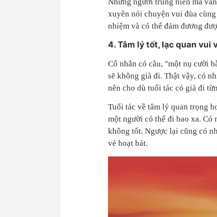
Những người trung niên mà vẫn
xuyên nói chuyện vui đùa cùng 
nhiệm và có thể đảm đương được
4. Tâm lý tốt, lạc quan vui 
Cổ nhân có câu, "một nụ cười bằ
sẽ không già đi. Thật vậy, có nh
nên cho dù tuổi tác có già đi t
Tuổi tác về tâm lý quan trọng hơ
một người có thể đi bao xa. Có n
không tốt. Ngược lại cũng có nh
vẻ hoạt bát.