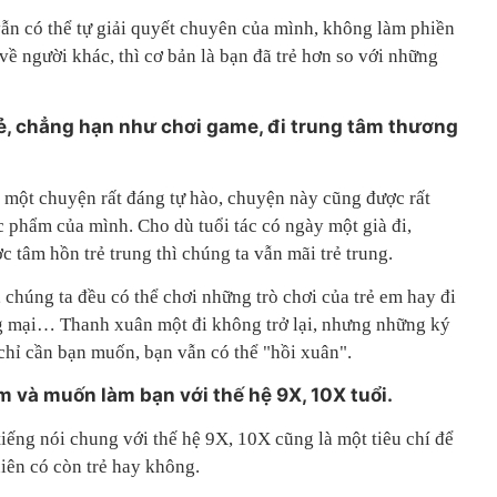
ẫn có thể tự giải quyết chuyên của mình, không làm phiền
về người khác, thì cơ bản là bạn đã trẻ hơn so với những
trẻ, chẳng hạn như chơi game, đi trung tâm thương
à một chuyện rất đáng tự hào, chuyện này cũng được rất
ác phẩm của mình. Cho dù tuổi tác có ngày một già đi,
 tâm hồn trẻ trung thì chúng ta vẫn mãi trẻ trung.
 chúng ta đều có thể chơi những trò chơi của trẻ em hay đi
g mại… Thanh xuân một đi không trở lại, nhưng những ký
, chỉ cần bạn muốn, bạn vẫn có thể "hồi xuân".
m và muốn làm bạn với thế hệ 9X, 10X tuổi.
iếng nói chung với thế hệ 9X, 10X cũng là một tiêu chí để
iên có còn trẻ hay không.