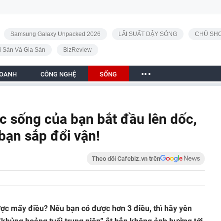
Samsung Galaxy Unpacked 2026
LÃI SUẤT DẬY SÓNG
CHỦ SHO
i Sản Và Gia Sản
BizReview
DOANH
CÔNG NGHỆ
SỐNG
c sống của bạn bắt đầu lên dốc,
 bạn sắp đổi vận!
Theo dõi Cafebiz.vn trên
ợc mấy điều? Nếu bạn có được hơn 3 điều, thì hãy yên