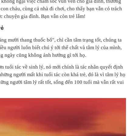
 không ngại việc chăm sóc vun vén cho gia đình, thường
con cháu, cùng cả nhà đi chơi, cho thấy bạn vẫn có trách
 chuyện gia đình. Bạn vẫn còn trẻ lắm!
vẻ
ng mười thang thuốc bổ", chỉ cần tâm trạng tốt, chúng ta
iều người luôn biết chú ý tới thể chất và tâm lý của mình,
ừng ngày cũng không ảnh hưởng gì tới họ.
n tuổi tác về sinh lý, nó mới chính là tác nhân quyết định
hững người mất khi tuổi tác còn khá trẻ, đó là vì tâm lý họ
ững người tâm lý rất tốt, sống đến 100 tuổi mà vẫn rất vui