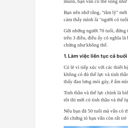
muốn, bạn vẫn có thể sống như 
Bạn nên nhớ rằng, "tâm lý" mới 
cảm thấy mình là "người có tuổi
Gửi những người 70 tuổi, đừng t
trên 3 điều, điều ấy có nghĩa là
chừng như không thể.
1. Làm việc liên tục cả bu
Có lẽ vì tiếp xúc với các thiết 
không có đủ thể lực và tinh thầ
thấy đau lưng mỏi gáy, ê ẩm mì
Tinh thần và thể lực chính là biể
tốt thì mới có tinh thần và thể lự
Nếu bạn đã 50 tuổi mà vẫn có thể
đó chứng tỏ bạn vẫn còn rất trẻ 