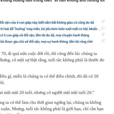
à “khủng hoảng tuổi trung niên” ắt hẳn không ảnh hưởng tới
 đổi vận của 4 con giáp này, biết nắm bắt không giàu có cũng dư dả
 để "hưởng" may mắn, kẻ yếu kém luôn vuột mất cơ hội: Muốn đổi vận, phải nhanh trí!
ó 5 con giáp sẽ đổi vận, tiền tài dư dả, mọi chuyện hanh thông
i bỏ được gia chủ sẽ đổi vận, mọi sự hanh thông, tiền tài rủng rỉnh
 70, đi quá nửa cuộc đời rồi, thì cũng đến lúc chúng ta
ưng, có một sự thật rằng, tuổi tác không phải là thước đo
điều gì, miễn là chúng ta có thể điều chỉnh, thì dù có 50
ôi.
i mãi mãi 20 tuổi, nhưng có người mãi mãi tuổi 20."
g ta có thể làm cho thời gian ngừng lại, chúng ta không
 xuân. Nhưng, tuổi tác không phải là giới hạn, chỉ cần bạn