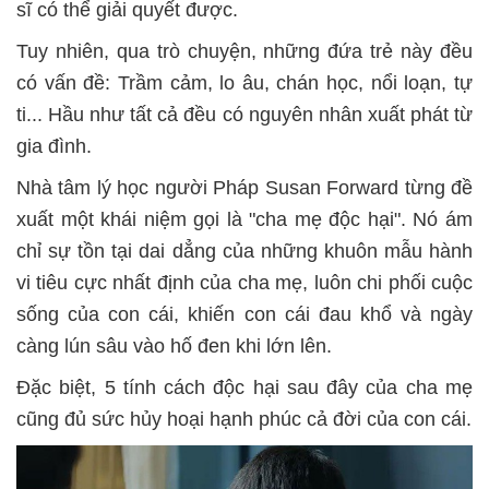
sĩ có thể giải quyết được.
Tuy nhiên, qua trò chuyện, những đứa trẻ này đều
có vấn đề: Trầm cảm, lo âu, chán học, nổi loạn, tự
ti... Hầu như tất cả đều có nguyên nhân xuất phát từ
gia đình.
Nhà tâm lý học người Pháp Susan Forward từng đề
xuất một khái niệm gọi là "cha mẹ độc hại". Nó ám
chỉ sự tồn tại dai dẳng của những khuôn mẫu hành
vi tiêu cực nhất định của cha mẹ, luôn chi phối cuộc
sống của con cái, khiến con cái đau khổ và ngày
càng lún sâu vào hố đen khi lớn lên.
Đặc biệt, 5 tính cách độc hại sau đây của cha mẹ
cũng đủ sức hủy hoại hạnh phúc cả đời của con cái.