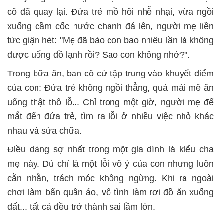
cô đã quay lại. Đứa trẻ mồ hôi nhễ nhại, vừa ngồi
xuống cầm cốc nước chanh đá lên, người mẹ liền
tức giận hét: "Mẹ đã bảo con bao nhiêu lần là không
được uống đồ lạnh rồi? Sao con không nhớ?".
Trong bữa ăn, bạn cô cứ tập trung vào khuyết điểm
của con: Đứa trẻ không ngồi thẳng, quá mải mê ăn
uống thật thô lỗ... Chỉ trong một giờ, người mẹ để
mắt đến đứa trẻ, tìm ra lỗi ở nhiều việc nhỏ khác
nhau và sửa chữa.
Điều đáng sợ nhất trong một gia đình là kiểu cha
mẹ này. Dù chỉ là một lỗi vô ý của con nhưng luôn
cằn nhằn, trách móc không ngừng. Khi ra ngoài
chơi làm bẩn quần áo, vô tình làm rơi đồ ăn xuống
đất... tất cả đều trở thành sai lầm lớn.