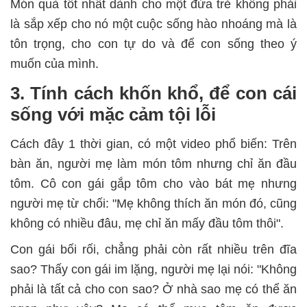
Món quà tốt nhất dành cho một đứa trẻ không phải
là sắp xếp cho nó một cuộc sống hào nhoáng mà là
tôn trọng, cho con tự do và để con sống theo ý
muốn của mình.
3. Tính cách khốn khổ, để con cái
sống với mặc cảm tội lỗi
Cách đây 1 thời gian, có một video phổ biến: Trên
bàn ăn, người mẹ làm món tôm nhưng chỉ ăn đầu
tôm. Cô con gái gắp tôm cho vào bát mẹ nhưng
người mẹ từ chối: "Mẹ không thích ăn món đó, cũng
không có nhiều đâu, mẹ chỉ ăn mấy đầu tôm thôi".
Con gái bối rối, chẳng phải còn rất nhiều trên đĩa
sao? Thấy con gái im lặng, người mẹ lại nói: "Không
phải là tất cả cho con sao? Ở nhà sao mẹ có thể ăn