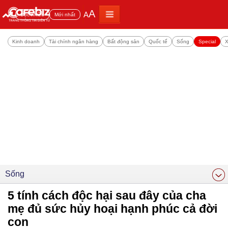
A
A
Đọc nhiều
Mới nhất
Kinh doanh
Tài chính ngân hàng
Bất động sản
Quốc tế
Sống
Special
X
Sống
5 tính cách độc hại sau đây của cha
mẹ đủ sức hủy hoại hạnh phúc cả đời
con