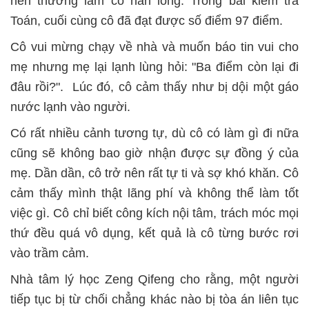
nên thường làm cô nản lòng. Trong bài kiểm tra
Toán, cuối cùng cô đã đạt được số điểm 97 điểm.
Cô vui mừng chạy về nhà và muốn báo tin vui cho
mẹ nhưng mẹ lại lạnh lùng hỏi: "Ba điểm còn lại đi
đâu rồi?". Lúc đó, cô cảm thấy như bị dội một gáo
nước lạnh vào người.
Có rất nhiều cảnh tương tự, dù cô có làm gì đi nữa
cũng sẽ không bao giờ nhận được sự đồng ý của
mẹ. Dần dần, cô trở nên rất tự ti và sợ khó khăn. Cô
cảm thấy mình thật lãng phí và không thể làm tốt
việc gì. Cô chỉ biết công kích nội tâm, trách móc mọi
thứ đều quá vô dụng, kết quả là cô từng bước rơi
vào trầm cảm.
Nhà tâm lý học Zeng Qifeng cho rằng, một người
tiếp tục bị từ chối chẳng khác nào bị tòa án liên tục