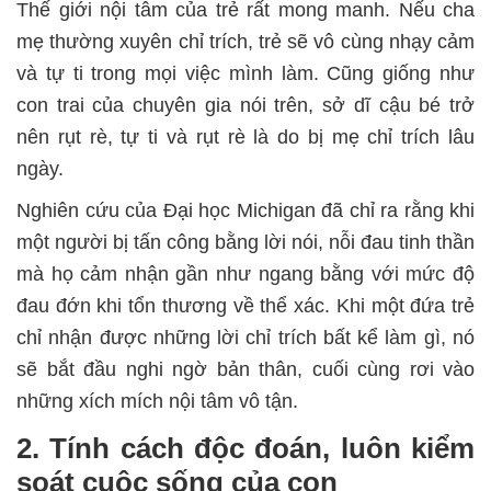
Thế giới nội tâm của trẻ rất mong manh. Nếu cha
mẹ thường xuyên chỉ trích, trẻ sẽ vô cùng nhạy cảm
và tự ti trong mọi việc mình làm. Cũng giống như
con trai của chuyên gia nói trên, sở dĩ cậu bé trở
nên rụt rè, tự ti và rụt rè là do bị mẹ chỉ trích lâu
ngày.
Nghiên cứu của Đại học Michigan đã chỉ ra rằng khi
một người bị tấn công bằng lời nói, nỗi đau tinh thần
mà họ cảm nhận gần như ngang bằng với mức độ
đau đớn khi tổn thương về thể xác. Khi một đứa trẻ
chỉ nhận được những lời chỉ trích bất kể làm gì, nó
sẽ bắt đầu nghi ngờ bản thân, cuối cùng rơi vào
những xích mích nội tâm vô tận.
2. Tính cách độc đoán, l
uôn kiểm
soát cuộc sống của con