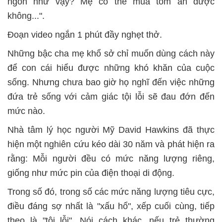
ngon như vậy? Mẹ có thể mua tôm ăn được
không...".
Đoạn video ngắn 1 phút đầy nghẹt thở.
Những bậc cha mẹ khổ sở chỉ muốn dùng cách này
để con cái hiểu được những khó khăn của cuộc
sống. Nhưng chưa bao giờ họ nghĩ đến việc những
đứa trẻ sống với cảm giác tội lỗi sẽ đau đớn đến
mức nào.
Nhà tâm lý học người Mỹ David Hawkins đã thực
hiện một nghiên cứu kéo dài 30 năm và phát hiện ra
rằng: Mỗi người đều có mức năng lượng riêng,
giống như mức pin của điện thoại di động.
Trong số đó, trong số các mức năng lượng tiêu cực,
điều đáng sợ nhất là "xấu hổ", xếp cuối cùng, tiếp
theo là "tội lỗi". Nói cách khác, nếu trẻ thường