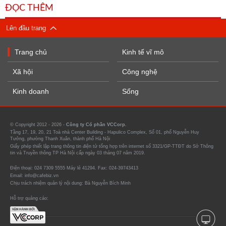
ĐỌC THÊM
Lên đầu trang
Trang chủ
Kinh tế vĩ mô
Xã hội
Công nghệ
Kinh doanh
Sống
© Copyright 2012 - 2026 -
Công ty Cổ phần VCCorp.
Tầng 17, 19, 20, 21 Toà nhà Center Building - Hapulico Complex, Số 01, phố Nguyễn Huy
Tưởng, phường Thanh Xuân, thành phố Hà Nội
Giấy phép thiết lập trang thông tin điện tử tổng hợp trên internet số 3321/GP-TTĐT do Sở Thông
tin và Truyền thông TP Hà Nội cấp ngày 03 tháng 07 năm 2019.
Điện thoại: 024 7309 5555 Máy lẻ 41294. Fax: 024-39743413
Email: info@cafebiz.vn
Chịu trách nhiệm quản lý nội dung: Bà Nguyễn Bích Minh
Hỗ trợ quảng cáo: