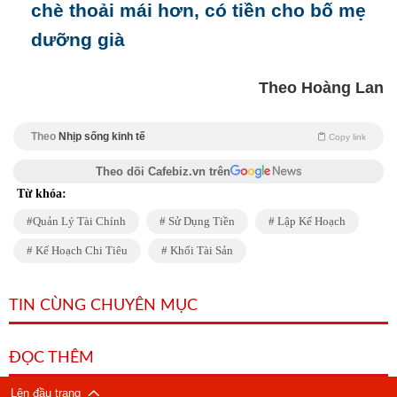
chè thoải mái hơn, có tiền cho bố mẹ
dưỡng già
Theo Hoàng Lan
Theo
Nhịp sống kinh tế
Copy link
Theo dõi Cafebiz.vn trên
Từ khóa:
Quản Lý Tài Chính
Sử Dụng Tiền
Lập Kế Hoạch
Kế Hoạch Chi Tiêu
Khối Tài Sản
TIN CÙNG CHUYÊN MỤC
ĐỌC THÊM
Lên đầu trang