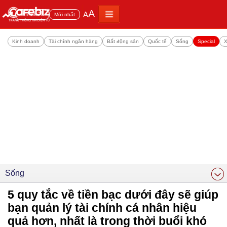
A
A
Đọc nhiều
Mới nhất
Kinh doanh
Tài chính ngân hàng
Bất động sản
Quốc tế
Sống
Special
X
Sống
5 quy tắc về tiền bạc dưới đây sẽ giúp
bạn quản lý tài chính cá nhân hiệu
quả hơn, nhất là trong thời buổi khó