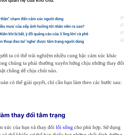
c mối quan hệ của khổ chủ.
 thần” chạm đến cảm xúc người dùng
iều mưa' của sếp ảnh hưởng tới nhân viên ra sao?
Kiên khi bị bắt, ý đồ quảng cáo của 3 'ông lớn' cà phê
ện thoại đeo tai' 'nghe' được tâm trạng người dùng
ười ta có thể trải nghiệm nhiều cung bậc cảm xúc khác
rong chúng ta phải thường xuyên hứng chịu những thay đổi
hật chẳng dễ chịu chút nào.
toàn có thể giải quyết, chỉ cần bạn làm theo các bước sau:
làm thay đổi tâm trạng
ảm xúc của bạn và thay đổi
lối sống
cho phù hợp. Sử dụng
có thể khiến cơ thể bạn thiếu hụt những chất dinh dưỡng,