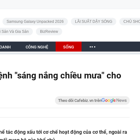
Samsung Galaxy Unpacked 2026
LÃI SUẤT DẬY SÓNG
CHỦ SHO
i Sản Và Gia Sản
BizReview
DOANH
CÔNG NGHỆ
SỐNG
bệnh "sáng nắng chiều mưa" cho
Theo dõi Cafebiz.vn trên
thể tác động xấu tới cơ chế hoạt động của cơ thể, ngoài ra