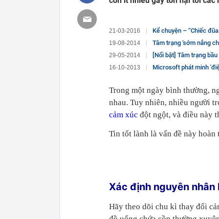
còn ít nhiều gây tổn hại tới cá
Kể chuyện – “Chiếc đũa
21-03-2016
Tâm trạng 'sớm nắng ch
19-08-2014
[Nổi bật] Tâm trạng bầu 
29-05-2014
Microsoft phát minh 'đi
16-10-2013
Trong một ngày bình thường, ng
nhau. Tuy nhiên, nhiều người t
cảm xúc
đột ngột, và điều này t
Tin tốt lành là vấn đề này hoàn 
Xác định nguyên nhân 
Hãy theo dõi chu kì thay đổi c
đồ uống chứa cồn thường xuyên 