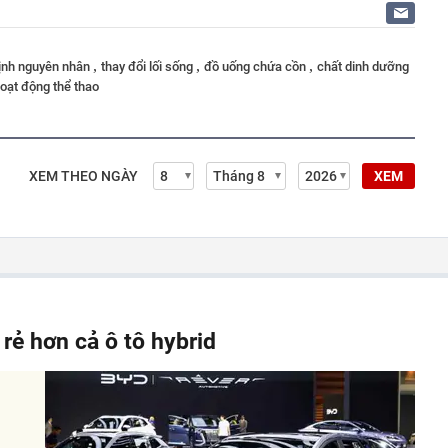
,
,
,
ịnh nguyên nhân
thay đổi lối sống
đồ uống chứa cồn
chất dinh dưỡng
oạt động thể thao
XEM THEO NGÀY
XEM
 rẻ hơn cả ô tô hybrid