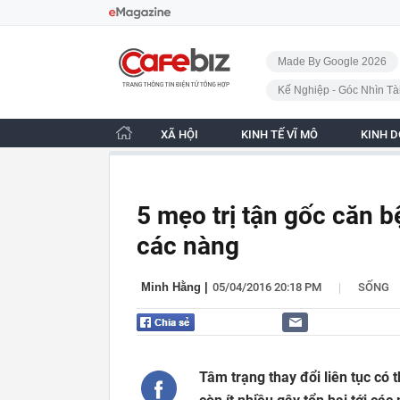
Bỏ qua điều hướng
CafeBiz - Trang chủ
Made By Google 2026
Kế Nghiệp - Góc Nhìn Tà
XÃ HỘI
KINH TẾ VĨ MÔ
KINH 
5 mẹo trị tận gốc căn 
các nàng
|
Minh Hằng
|
05/04/2016 20:18 PM
SỐNG
Tâm trạng thay đổi liên tục có 