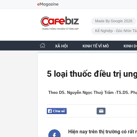
Bỏ qua điều hướng
CafeBiz - Trang chủ
Made By Google 2026
Kế Nghiệp - Góc Nhìn Tà
XÃ HỘI
KINH TẾ VĨ MÔ
KINH 
5 loại thuốc điều trị un
Theo DS. Nguyễn Ngọc Thuỳ Trâm -TS.DS. P
Hiện nay trên thị trường có rất