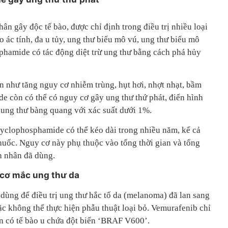
n gây độc tế bào, được chỉ định trong điều trị nhiều loại
 ác tính, đa u tủy, ung thư biểu mô vú, ung thư biểu mô
phamide có tác động diệt trừ ung thư bằng cách phá hủy
n như tăng nguy cơ nhiễm trùng, hụt hơi, nhợt nhạt, bầm
de còn có thể có nguy cơ gây ung thư thứ phát, điển hình
à ung thư bàng quang với xác suất dưới 1%.
yclophosphamide có thể kéo dài trong nhiều năm, kể cả
uốc. Nguy cơ này phụ thuộc vào tổng thời gian và tổng
 nhân đã dùng.
 cơ mắc ung thư da
dùng để điều trị ung thư hắc tố da (melanoma) đã lan sang
ặc không thể thực hiện phẫu thuật loại bỏ. Vemurafenib chỉ
 có tế bào u chứa đột biến ‘BRAF V600’.