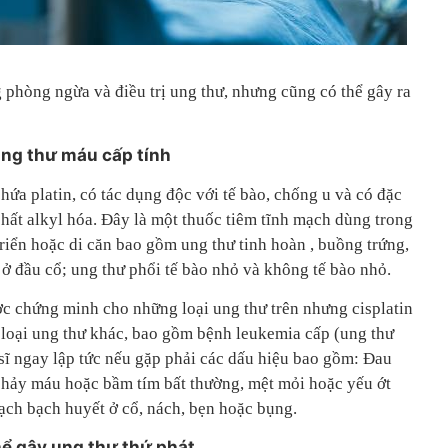
 phòng ngừa và điều trị ung thư, nhưng cũng có thể gây ra
ung thư máu cấp tính
chứa platin, có tác dụng độc với tế bào, chống u và có đặc
chất alkyl hóa. Đây là một thuốc tiêm tĩnh mạch dùng trong
 triển hoặc di căn bao gồm ung thư tinh hoàn , buồng trứng,
ở đầu cổ; ung thư phổi tế bào nhỏ và không tế bào nhỏ.
ợc chứng minh cho những loại ung thư trên nhưng cisplatin
loại ung thư khác, bao gồm bệnh leukemia cấp (ung thư
 sĩ ngay lập tức nếu gặp phải các dấu hiệu bao gồm: Đau
 chảy máu hoặc bầm tím bất thường, mệt mỏi hoặc yếu ớt
ạch bạch huyết ở cổ, nách, bẹn hoặc bụng.
ể gây ung thư thứ phát