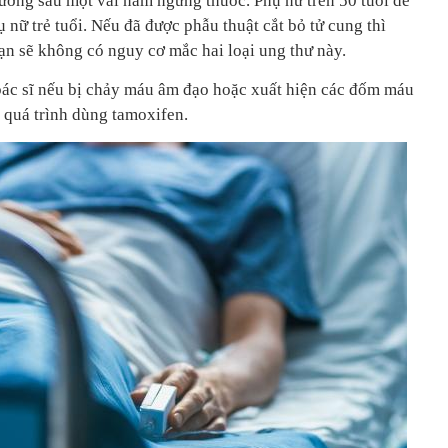
hường sau một vài năm ngưng thuốc. Phụ nữ trên 50 tuổi dễ
 nữ trẻ tuổi. Nếu đã được phẫu thuật cắt bỏ tử cung thì
ạn sẽ không có nguy cơ mắc hai loại ung thư này.
bác sĩ nếu bị chảy máu âm đạo hoặc xuất hiện các đốm máu
g quá trình dùng tamoxifen.