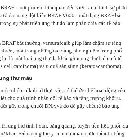
 BRAF - một protein liên quan đến việc kích thích sự phân
ắc tố da mang đột biến BRAF V600 - một dạng BRAF bất
trong sự phát triển ung thư do làm phân chia các tế bào
a BRAF bất thường, vemurafenib giúp làm chậm sự tăng
y nhiên, một trong những tác dụng phụ nghiêm trọng phổ
 lại là một loại ung thư da khác gồm ung thư biểu mô tế
 cell carcinoma) và u quá sản sừng (keratoacanthoma).
 ung thư máu
thuộc nhóm alkaloid thực vật, có thể ức chế hoạt động của
iết cho quá trình nhân đôi tế bào và tăng trưởng khối u.
 đứt gãy trong chuỗi DNA và do đó gây chết tế bào ung
rị ung thư tinh hoàn, bàng quang, tuyến tiền liệt, phổi, dạ
thư khác. Điều đáng lưu ý là bệnh nhân được điều trị bằng