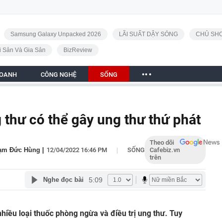
Samsung Galaxy Unpacked 2026
LÃI SUẤT DẬY SÓNG
CHỦ SHO
i Sản Và Gia Sản
BizReview
DOANH
CÔNG NGHỆ
SỐNG
g thư có thể gây ung thư thứ phát
Theo dõi
|
hạm Đức Hùng
|
12/04/2022 16:46 PM
SỐNG
Cafebiz.vn
trên
5:09
Nghe đọc bài
 nhiều loại thuốc phòng ngừa và điều trị ung thư. Tuy