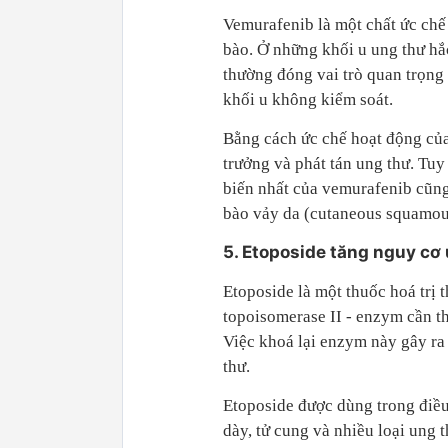
Vemurafenib là một chất ức chế
bào. Ở những khối u ung thư h
thường đóng vai trò quan trọng 
khối u không kiểm soát.
Bằng cách ức chế hoạt động củ
trưởng và phát tán ung thư. Tu
biến nhất của vemurafenib cũng
bào vảy da (cutaneous squamous
5. Etoposide tăng nguy cơ
Etoposide là một thuốc hoá trị 
topoisomerase II - enzym cần th
Việc khoá lại enzym này gây ra
thư.
Etoposide được dùng trong điều t
dày, tử cung và nhiều loại ung 