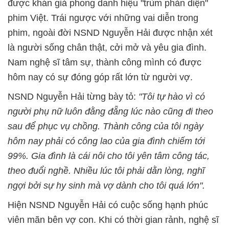
được khán giả phong danh hiệu "trùm phản diện"
phim Việt. Trái ngược với những vai diễn trong
phim, ngoài đời NSND Nguyễn Hải được nhận xét
là người sống chân thật, cởi mở và yêu gia đình.
Nam nghệ sĩ tâm sự, thành công mình có được
hôm nay có sự đóng góp rất lớn từ người vợ.
NSND Nguyễn Hải từng bày tỏ:
"Tôi tự hào vì có
người phụ nữ luôn đằng đẵng lúc nào cũng đi theo
sau để phục vụ chồng. Thành công của tôi ngày
hôm nay phải có công lao của gia đình chiếm tới
99%. Gia đình là cái nôi cho tôi yên tâm công tác,
theo đuổi nghề. Nhiều lúc tôi phải dằn lòng, nghĩ
ngợi bởi sự hy sinh mà vợ dành cho tôi quá lớn".
Hiện NSND Nguyễn Hải có cuộc sống hạnh phúc
viên mãn bên vợ con. Khi có thời gian rảnh, nghệ sĩ