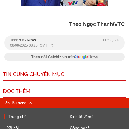
Theo Ngọc Thanh/VTC
Theo
VTC News
Copy link
08/08/2025 08:25 (GMT +7)
Theo dõi Cafebiz.vn trên
TIN CÙNG CHUYÊN MỤC
ĐỌC THÊM
Lên đầu trang
Trang chủ
Kinh tế vĩ mô
Xã hội
Công nghệ