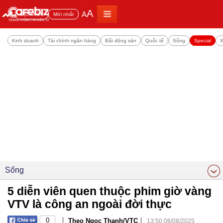
A
A
Đọc nhiều
Mới nhất
Kinh doanh
Tài chính ngân hàng
Bất động sản
Quốc tế
Sống
Special
X
Sống
5 diễn viên quen thuộc phim giờ vàng
VTV là công an ngoài đời thực
|
|
0
Theo Ngọc Thanh/VTC
13:50 08/08/2025