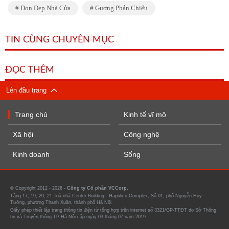
Dọn Dẹp Nhà Cửa
Gương Phản Chiếu
TIN CÙNG CHUYÊN MỤC
ĐỌC THÊM
Lên đầu trang
Trang chủ
Kinh tế vĩ mô
Xã hội
Công nghệ
Kinh doanh
Sống
© Copyright 2012 - 2026 -
Công ty Cổ phần VCCorp.
Tầng 17, 19, 20, 21 Toà nhà Center Building - Hapulico Complex, Số 01, phố Nguyễn Huy
Tưởng, phường Thanh Xuân, thành phố Hà Nội
Giấy phép thiết lập trang thông tin điện tử tổng hợp trên internet số 3321/GP-TTĐT do Sở Thông
tin và Truyền thông TP Hà Nội cấp ngày 03 tháng 07 năm 2019.