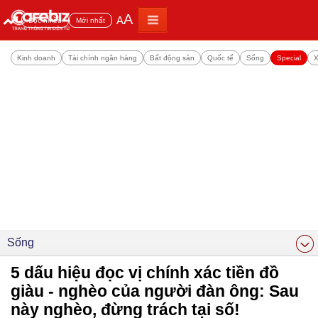
A
A
Đọc nhiều
Mới nhất
Kinh doanh
Tài chính ngân hàng
Bất động sản
Quốc tế
Sống
Special
X
Sống
5 dấu hiệu đọc vị chính xác tiền đồ
giàu - nghèo của người đàn ông: Sau
này nghèo, đừng trách tại số!