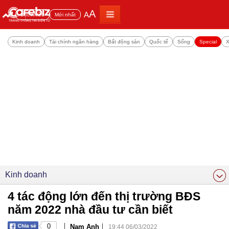
A
A
Đọc nhiều
Mới nhất
Kinh doanh
Tài chính ngân hàng
Bất động sản
Quốc tế
Sống
Special
X
Kinh doanh
4 tác động lớn đến thị trường BĐS
năm 2022 nhà đầu tư cần biết
|
|
0
Nam Anh
19:44 06/03/2022