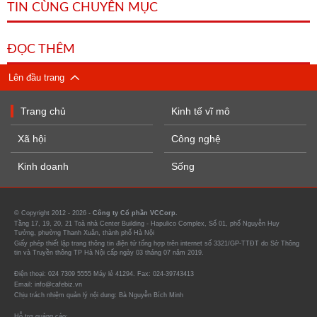
TIN CÙNG CHUYÊN MỤC
ĐỌC THÊM
Lên đầu trang
Trang chủ
Kinh tế vĩ mô
Xã hội
Công nghệ
Kinh doanh
Sống
© Copyright 2012 - 2026 -
Công ty Cổ phần VCCorp.
Tầng 17, 19, 20, 21 Toà nhà Center Building - Hapulico Complex, Số 01, phố Nguyễn Huy
Tưởng, phường Thanh Xuân, thành phố Hà Nội
Giấy phép thiết lập trang thông tin điện tử tổng hợp trên internet số 3321/GP-TTĐT do Sở Thông
tin và Truyền thông TP Hà Nội cấp ngày 03 tháng 07 năm 2019.
Điện thoại: 024 7309 5555 Máy lẻ 41294. Fax: 024-39743413
Email: info@cafebiz.vn
Chịu trách nhiệm quản lý nội dung: Bà Nguyễn Bích Minh
Hỗ trợ quảng cáo: