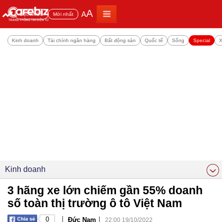
A
A
Đọc nhiều
Mới nhất
Kinh doanh
Tài chính ngân hàng
Bất động sản
Quốc tế
Sống
Special
X
Kinh doanh
3 hãng xe lớn chiếm gần 55% doanh
số toàn thị trường ô tô Việt Nam
|
|
0
Đức Nam
22:00 19/10/2022