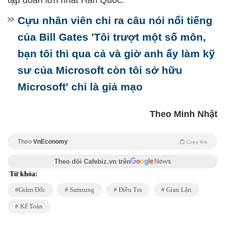
tập đoàn lớn nhất Hàn Quốc.
Cựu nhân viên chỉ ra câu nói nổi tiếng
của Bill Gates 'Tôi trượt một số môn,
bạn tôi thì qua cả và giờ anh ấy làm kỹ
sư của Microsoft còn tôi sở hữu
Microsoft' chỉ là giả mạo
Theo Minh Nhật
Theo
VnEconomy
Copy link
Theo dõi Cafebiz.vn trên
Từ khóa:
Giám Đốc
Samsung
Điều Tra
Gian Lận
Kế Toán