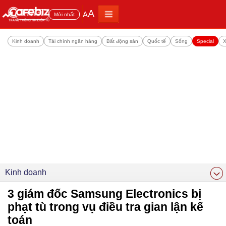
A
A
Đọc nhiều
Mới nhất
Kinh doanh
Tài chính ngân hàng
Bất động sản
Quốc tế
Sống
Special
X
Kinh doanh
3 giám đốc Samsung Electronics bị
phạt tù trong vụ điều tra gian lận kế
toán