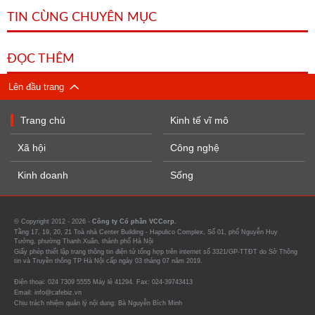
TIN CÙNG CHUYÊN MỤC
ĐỌC THÊM
Lên đầu trang
Trang chủ
Kinh tế vĩ mô
Xã hội
Công nghệ
Kinh doanh
Sống
© Copyright 2012 - 2026 -
Công ty Cổ phần VCCorp.
Tầng 17, 19, 20, 21 Toà nhà Center Building - Hapulico Complex, Số 01, phố Nguyễn Huy
Tưởng, phường Thanh Xuân, thành phố Hà Nội
Giấy phép thiết lập trang thông tin điện tử tổng hợp trên internet số 3321/GP-TTĐT do Sở Thông
tin và Truyền thông TP Hà Nội cấp ngày 03 tháng 07 năm 2019.
Điện thoại: 024 7309 5555 Máy lẻ 41294. Fax: 024-39743413
Email: info@cafebiz.vn
Chịu trách nhiệm quản lý nội dung: Bà Nguyễn Bích Minh