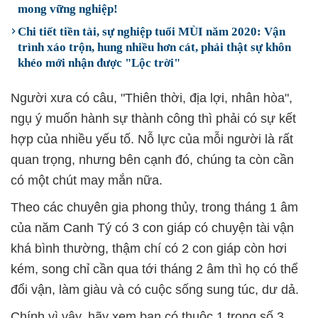
mong vững nghiệp!
Chi tiết tiền tài, sự nghiệp tuổi MÙI năm 2020: Vận
trình xáo trộn, hung nhiều hơn cát, phải thật sự khôn
khéo mới nhận được "Lộc trời"
Người xưa có câu, "Thiên thời, địa lợi, nhân hòa",
ngụ ý muốn hành sự thành công thì phải có sự kết
hợp của nhiều yếu tố. Nỗ lực của mỗi người là rất
quan trọng, nhưng bên cạnh đó, chúng ta còn cần
có một chút may mắn nữa.
Theo các chuyên gia phong thủy, trong tháng 1 âm
của năm Canh Tý có 3 con giáp có chuyện tài vận
khá bình thường, thậm chí có 2 con giáp còn hơi
kém, song chỉ cần qua tới tháng 2 âm thì họ có thể
đổi vận, làm giàu và có cuộc sống sung túc, dư dả.
Chính vì vậy, hãy xem bạn có thuộc 1 trong số 3