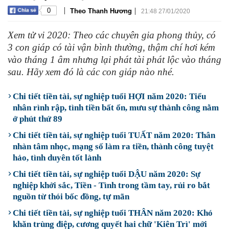
|
|
0
Theo Thanh Hương
21:48 27/01/2020
Xem tử vi 2020: Theo các chuyên gia phong thủy, có
3 con giáp có tài vận bình thường, thậm chí hơi kém
vào tháng 1 âm nhưng lại phát tài phát lộc vào tháng
sau. Hãy xem đó là các con giáp nào nhé.
Chi tiết tiền tài, sự nghiệp tuổi HỢI năm 2020: Tiểu
nhân rình rập, tình tiền bất ổn, mưu sự thành công nằm
ở phút thứ 89
Chi tiết tiền tài, sự nghiệp tuổi TUẤT năm 2020: Thân
nhàn tâm nhọc, mạng số làm ra tiền, thành công tuyệt
hảo, tình duyên tốt lành
Chi tiết tiền tài, sự nghiệp tuổi DẬU năm 2020: Sự
nghiệp khởi sắc, Tiền - Tình trong tầm tay, rủi ro bắt
nguồn từ thói bốc đồng, tự mãn
Chi tiết tiền tài, sự nghiệp tuổi THÂN năm 2020: Khó
khăn trùng điệp, cương quyết hai chữ 'Kiên Trì' mới