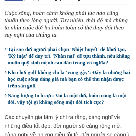
Cuộc sống, hoàn cảnh không phải lúc nào cũng
thuận theo lòng người. Tuy nhiên, thái độ mà chúng
ta nhìn cuộc đời lại hoàn toàn có thể thay đổi theo
suy nghĩ của chúng ta.
Tại sao đời người phải chọn 'Nhiệt huyết' để khởi tạo,
'Kỷ luật' để duy trì, 'Nhẫn nại' để tựu thành, nếu không
muốn quỹ sinh mệnh cạn dần trong vô nghĩa?
Khi chơi golf không chỉ là 'vung gậy': Đây là những bài
học cuộc sống đáng giá mà bạn có thể thu nhận được
trên sân golf
Năng lượng tích cực: Vui là một đời, buồn cũng là một
đời, vậy tội gì không sống một đời tích cực?
Các chuyên gia tâm lý chỉ ra rằng, càng nghĩ về
những điều tốt đẹp, đời người sẽ cảng rộng mở;
càng nghĩ về những điều tồi tệ, đời người sẽ càng ì