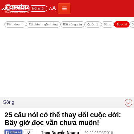
A
A
Đọc nhiều
Mới nhất
Kinh doanh
Tài chính ngân hàng
Bất động sản
Quốc tế
Sống
Special
X
Sống
25 câu nói có thể thay đổi cuộc đời:
Bây giờ đọc vẫn chưa muộn!
|
|
0
Theo Nguyễn Nhung
20:29 05/03/2018