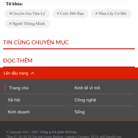
Từ khóa:
Chuyên Gia Tâm Lý
Cuộc Đời Bạn
Nắm Lấy Cơ Hội
Người Thông Minh
TIN CÙNG CHUYÊN MỤC
ĐỌC THÊM
Lên đầu trang
Trang chủ
Kinh tế vĩ mô
Xã hội
Công nghệ
Kinh doanh
Sống
© Copyright 2012 - 2026 -
Công ty Cổ phần VCCorp.
Tầng 17, 19, 20, 21 Toà nhà Center Building - Hapulico Complex, Số 01, phố Nguyễn Huy