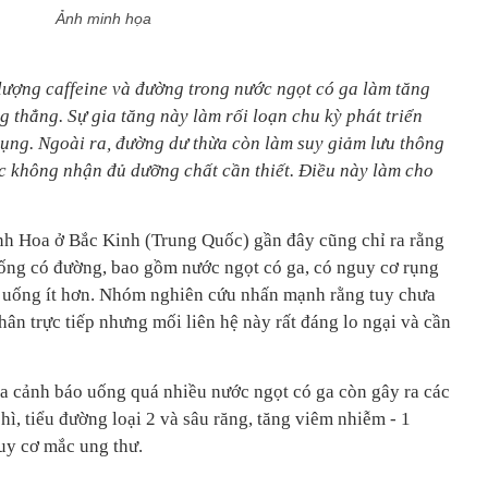
Ảnh minh họa
ượng caffeine và đường trong nước ngọt có ga làm tăng
 thẳng. Sự gia tăng này làm rối loạn chu kỳ phát triển
 rụng. Ngoài ra, đường dư thừa còn làm suy giảm lưu thông
c không nhận đủ dưỡng chất cần thiết. Điều này làm cho
nh Hoa ở Bắc Kinh (Trung Quốc) gần đây cũng chỉ ra rằng
 uống có đường, bao gồm nước ngọt có ga, có nguy cơ rụng
i uống ít hơn. Nhóm nghiên cứu nhấn mạnh rằng tuy chưa
ân trực tiếp nhưng mối liên hệ này rất đáng lo ngại và cần
na cảnh báo uống quá nhiều nước ngọt có ga còn gây ra các
ì, tiểu đường loại 2 và sâu răng, tăng viêm nhiễm - 1
uy cơ mắc ung thư.