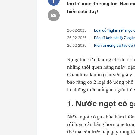
lớn tới mức độ rụng tóc. Nếu m
biến dưới đây!
Loại cỏ “nghìn rễ” mọc d
26-02-2025
Bác sĩ Anh tiết lộ 7 loạ
26-02-2025
Kiên trì uống trà táo đỏ 
26-02-2025
Rụng tóc sớm không chỉ do di t
những thói quen hàng ngày, đặc 
Chandrasekaran (chuyên gia y h
báo rằng có 2 loại đồ uống phổ 
là những thức uống mà giới trẻ
1. Nước ngọt có g
Nước ngọt có ga chứa hàm lượng
rối loạn cân bằng hormone tron
thể mà còn trực tiếp gây rụng tó