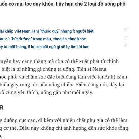
uốn có mái tóc dày khỏe, hãy hạn chế 2 loại đồ uống phổ
ại khắp Việt Nam, là vị "thuốc quý" nhưng ít người biết
i rau củ “hút đường” trong máu, càng ăn càng khỏe
kỷ tử một tháng, 5 lợi ích bất ngờ gì sẽ tự tìm tới bạn
ruyền hay căng thẳng mà còn có thể xuất phát từ chính
biệt là từ những gì chúng ta uống. Tiến sĩ Neena
ọc phổi và chăm sóc đặc biệt đang làm việc tại Anh) cảnh
biến gây rụng tóc nếu uống nhiều. Điều đáng nói, đây lại
 vô cùng yêu thích, uống gần như mỗi ngày.
a
 đường cực cao, đi kèm với nhiều chất phụ gia có thể làm
g cơ thể. Điều này không chỉ ảnh hưởng đến sức khỏe tổng
c.