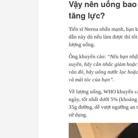
Vậy nên uống bao
tăng lực?
Tiến sĩ Neena nhấn mạnh, bạn k
dẫn này dù nếu làm được thì tố
lượng uống.
Ông khuyến cáo:
“Nếu bạn nhận
xuyên, hãy cân nhắc giảm hoặc 
vào đó, hãy uống nước lọc hoặc
và mái tóc của bạn”.
Về lượng uống, WHO khuyến cá
ngày, tốt nhất dưới 5% (khoảng 
35g đường, dễ vượt ngưỡng an t
sử dụng.