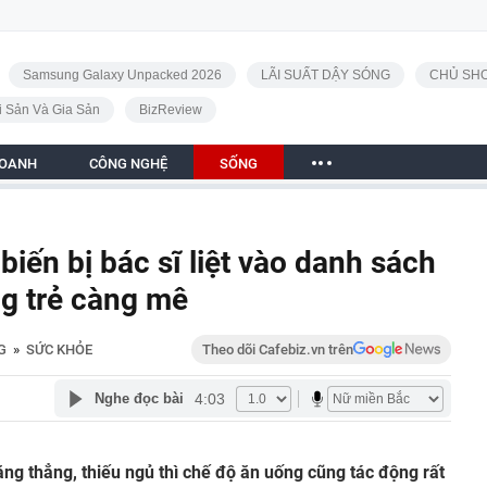
Samsung Galaxy Unpacked 2026
LÃI SUẤT DẬY SÓNG
CHỦ SHO
i Sản Và Gia Sản
BizReview
DOANH
CÔNG NGHỆ
SỐNG
biến bị bác sĩ liệt vào danh sách
ng trẻ càng mê
G
»
SỨC KHỎE
Theo dõi Cafebiz.vn trên
4:03
Nghe đọc bài
ăng thẳng, thiếu ngủ thì chế độ ăn uống cũng tác động rất