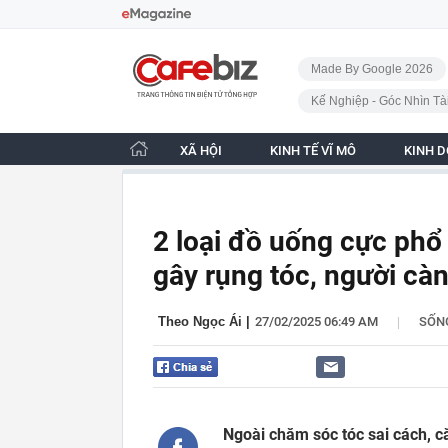
Bỏ qua điều hướng
CafeBiz - Trang chủ
Made By Google 2026
Kế Nghiệp - Góc Nhìn Tà
XÃ HỘI
KINH TẾ VĨ MÔ
KINH 
2 loại đồ uống cực phổ 
gây rụng tóc, người cà
|
Theo Ngọc Ái
|
27/02/2025 06:49 AM
SỐN
Ngoài chăm sóc tóc sai cách, c