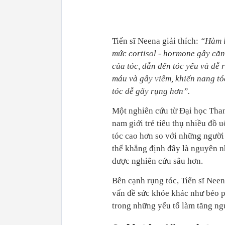
Tiến sĩ Neena giải thích:
“Hàm l
mức cortisol - hormone gây căng
của tóc, dẫn đến tóc yếu và dễ
máu và gây viêm, khiến nang tó
tóc dễ gãy rụng hơn”.
Một nghiên cứu từ Đại học Tha
nam giới trẻ tiêu thụ nhiều đồ
tóc cao hơn so với những ngườ
thể khẳng định đây là nguyên nh
được nghiên cứu sâu hơn.
Bên cạnh rụng tóc, Tiến sĩ Nee
vấn đề sức khỏe khác như béo ph
trong những yếu tố làm tăng ng