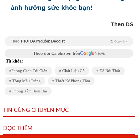
ảnh hưởng sức khỏe bạn!
Theo DS
Theo
THỜI ĐẠI/Nguồn: Decoist
Copy link
Theo dõi Cafebiz.vn trên
Từ khóa:
Phong Cách Tối Giản
Chất Liệu Gỗ
Đồ Nội Thất
Tông Màu Trắng
Thiết Kế Phòng Tắm
Phòng Tắm Hiện Đại
TIN CÙNG CHUYÊN MỤC
ĐỌC THÊM