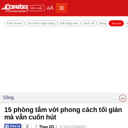
A
A
Đọc nhiều
Mới nhất
Kinh doanh
Tài chính ngân hàng
Bất động sản
Quốc tế
Sống
Special
X
Sống
15 phòng tắm với phong cách tối giản
mà vẫn cuốn hút
|
|
0
Theo DS
17:03 07/10/2017