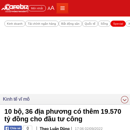
A
A
Đọc nhiều
Mới nhất
Kinh doanh
Tài chính ngân hàng
Bất động sản
Quốc tế
Sống
Special
X
Kinh tế vĩ mô
10 bộ, 36 địa phương có thêm 19.570
tỷ đồng cho đầu tư công
|
|
0
Theo Luân Dũng
17:06 02/09/2022