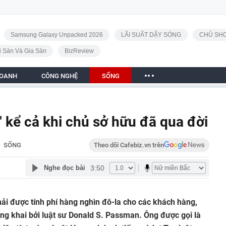
Samsung Galaxy Unpacked 2026
LÃI SUẤT DẬY SÓNG
CHỦ SHO
i Sản Và Gia Sản
BizReview
DOANH
CÔNG NGHỆ
SỐNG
n" kể cả khi chủ sở hữu đã qua đời
SỐNG
Theo dõi Cafebiz.vn trên
3:50
Nghe đọc bài
ải được tính phí hàng nghìn đô-la cho các khách hàng,
ng khai bởi luật sư Donald S. Passman. Ông được gọi là