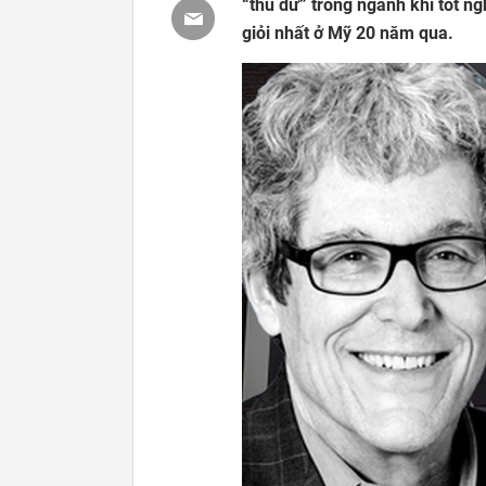
“thú dữ” trong ngành khi tốt ng
giỏi nhất ở Mỹ 20 năm qua.