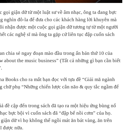
c gọi giận dữ từ một luật sư về âm nhạc, ông ta đang bực
àng nghìn đô-la để đưa cho các khách hàng lời khuyên mà
, tôi nhận được một cuộc gọi giận dữ tương tự từ một người
 hết các nghệ sĩ mà ông ta gặp cứ liên tục đập cuốn sách
n chia sẻ ngay đoạn mào đầu trong ấn bản thứ 10 của
w about the music business” (Tất cả những gì bạn cần biết
”.
ha Books cho ra mắt bạn đọc với tựa đề “Giải mã ngành
 chữ phụ “Những chiến lược cân não & quy tắc ngầm để
ả đề cập đến trong sách đã tạo ra một hiệu ứng bùng nổ
hạc bực bội vì cuốn sách đã “đập bể nồi cơm” của họ.
giận dữ vì họ không thể ngồi mát ăn bát vàng, ăn trên
sĩ được nữa.