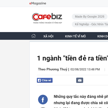
Bỏ qua điều hướng
CafeBiz - Trang chủ
Made By Google 2026
Kế Nghiệp - Góc Nhìn Tà
XÃ HỘI
KINH TẾ VĨ MÔ
KINH 
1 ngành "tiền đẻ ra tiề
|
Theo Phương Thuý
|
02/08/2022 13:48 PM
Những quy tắc này đáng nhẽ ph
nhưng lại đang được chia sẻ cô