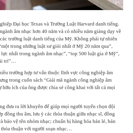
nghiệp Đại học Texas và Trường Luật Harvard danh tiếng.
 ngành âm nhạc hơn 40 năm và có nhiều năm giảng dạy về
các trường luật danh tiếng của Mỹ. Không phải tự nhiên
một trong những luật sư giỏi nhất ở Mỹ 20 năm qua”,
 lực nhất trong ngành âm nhạc”, “top 500 luật gia ở Mỹ”,
ải trí”…
nhiều trường hợp tư vấn thuộc lĩnh vực công nghiệp âm
Nhưng trong cuốn sách “Giải mã ngành công nghiệp âm
 hữu ích của ông được chia sẻ công khai với tất cả mọi
ông đưa ra lời khuyên để giúp mọi người tuyển chọn đội
p đồng thu âm, lưu ý các thỏa thuận giữa nhạc sĩ, đồng
và bảo vệ tên nhóm nhạc; chuẩn bị hàng hóa bán lẻ, bán
n; thỏa thuận với người soạn nhạc…